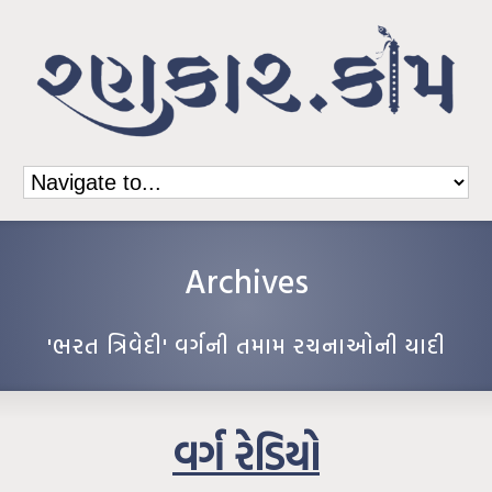
Archives
'ભરત ત્રિવેદી' વર્ગની તમામ રચનાઓની યાદી
વર્ગ રેડિયો