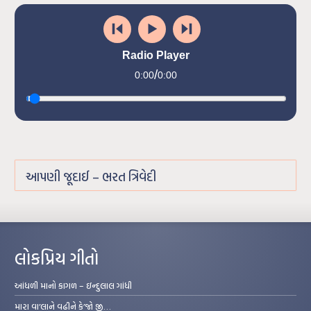
Radio Player
/
0:00
0:00
આપણી જૂદાઈ – ભરત ત્રિવેદી
લોકપ્રિય ગીતો
આંધળી માનો કાગળ – ઇન્દુલાલ ગાંધી
મારા વા’લાને વઢીને કે’જો જી…