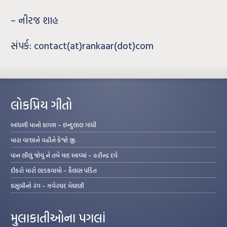
– નીરજ શાહ
સંપર્ક: contact(at)rankaar(dot)com
લોકપ્રિય ગીતો
આંધળી માનો કાગળ – ઇન્દુલાલ ગાંધી
મારા વા’લાને વઢીને કે’જો જી…
પાન લીલું જોયું ને તમે યાદ આવ્યાં – હરીન્દ્ર દવે
દીકરો મારો લાડકવાયો – કૈલાસ પંડિત
કસુંબીનો રંગ – ઝવેરચંદ મેઘાણી
મુલાકાતીઓના પગલાં