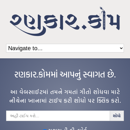
રણકાર.કોમમાં આપનું સ્વાગત છે.
આ વેબસાઈટમાં તમને ગમતાં ગીતો શોધવા માટે
નીચેના ખાનામાં ટાઈપ કરી શોધો પર ક્લિક કરો.