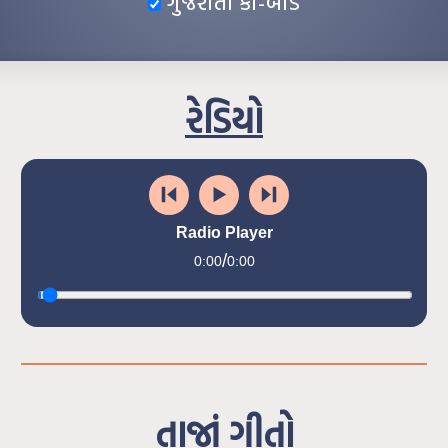
ગુજરાતી કી-બોર્ડ
રેડિયો
Radio Player
/
0:00
0:00
તાજાં ગીતો