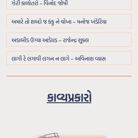
ઝેરી કાળોતરો – વિનોદ જોષી
અમારે તો શબ્દો જ કંકુ ને ચોખા – મનોજ ખંડેરિયા
અડાબીડ ઉગ્યા આડેધડ – રાજેન્દ્ર શુક્લ
લાગી રે લગાવી લગન ન લાગે – અવિનાશ વ્યાસ
કાવ્યપ્રકારો