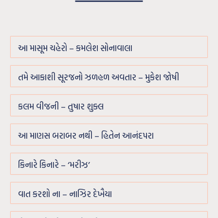
આ માસૂમ ચહેરો – કમલેશ સોનાવાલા
તમે આકાશી સૂરજનો ઝળહળ અવતાર – મુકેશ જોષી
કલમ વીજની – તુષાર શુક્લ
આ માણસ બરાબર નથી – હિતેન આનંદપરા
કિનારે કિનારે – ‘મરીઝ’
વાત કરશો ના – નાઝિર દેખૈયા