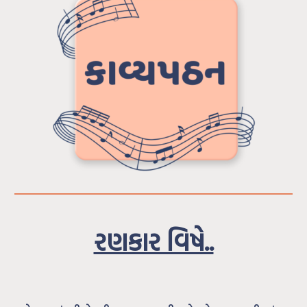
રણકાર વિષે..