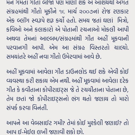
મને ગમતાં ગીતો બીજા પણ માણી શકે એ આશયથી અંગત
સંગ્રહમાંથી ગીતો મૂકીને ૧૬ માર્ચ ૨૦૦૭નાં રોજ રણકાર
એક બ્લૉગ સ્વરૂપે શરૂ કર્યો હતો. સમય જતાં ઘણાં મિત્રો,
કવિઓ અને કલાકારો એ પોતાની રચનાઓ મોકલી આપી
અથવા તેમનાં આલ્બમ/સંગ્રહમાંથી ગીત અહીં મૂકવાની
પરવાનગી આપી. એમ આ સંગ્રહ વિસ્તરતો ચાલ્યો.
સમયાંતરે અહીં નવા ગીતો ઉમેરવામાં આવે છે.
અહીં મૂકવામાં આવેલા ગીત ડાઉનલોડ થઈ શકે એવી કોઈ
વ્યવસ્થા કરી શકાય એમ નથી. અહીં મૂકવામાં આવેલા દરેક
ગીત કે કવીતાના કોપીરાઇટ્સ જે તે રચયીતાના પોતાના છે,
તેમ છતાં જો કોપીરાઇટ્સનો ભંગ થતો જણાય તો મારો
સંપર્ક કરવા વિનંતી.
આપને આ વેબસાઈટ ગમી? તેમાં કોઈ મુશ્કેલી જણાઈ? તો
આપ ઈ-મેઈલ લખી જણાવી શકો છો.