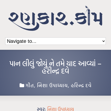
પાન લીલું જોયું ને તમે યાદ આવ્યાં –
હરીન્દ્ર દવે
ગીત
,
નિશા ઉપાધ્યાય
,
હરિન્દ્ર દવે
સ્વર:
નિશા ઉપાધ્યાય