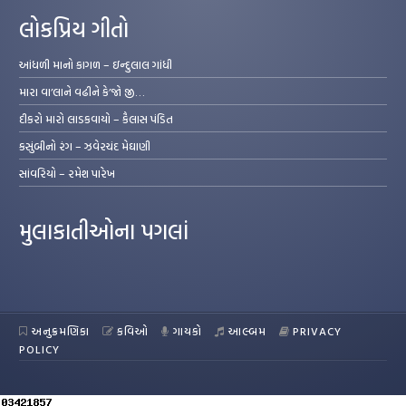
લોકપ્રિય ગીતો
આંધળી માનો કાગળ – ઇન્દુલાલ ગાંધી
મારા વા’લાને વઢીને કે’જો જી…
દીકરો મારો લાડકવાયો – કૈલાસ પંડિત
કસુંબીનો રંગ – ઝવેરચંદ મેઘાણી
સાંવરિયો – રમેશ પારેખ
મુલાકાતીઓના પગલાં
અનુક્રમણિકા
કવિઓ
ગાયકો
આલ્બમ
PRIVACY
POLICY