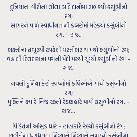
દુનિયાના વીરોનાં લીલાં બલિદાનોમાં ભભક્યો કસુંબીનો
રંગ;
સાગરને પાળે સ્વાધીનતાની કબરોમાં મહેક્યો કસુંબીનો
રંગ. – રાજ..
ભક્તોના તંબૂરથી ટપકેલો મસ્તીભર ચાખ્યો કસુંબીનો રંગ;
વહાલી દિલદારાના પગની મેંદી પરથી ચૂમ્યો કસુંબીનો રંગ –
રાજ..
નવલી દુનિયા કેરાં સ્વપ્નોમાં કવિઓએ ગાયો કસુંબીનો
રંગ;
મુક્તિને ક્યારે નિજ રક્તો રેડણહારે પાયો કસુંબીનો રંગ. –
રાજ…
પિડિતની આંસુડાધારે – હાહાકારે રેલ્યો કસુંબીનો રંગ;
શહીદોના ધગધગતા નિઃશ્વાસે નિઃશ્વાસે સળગ્યો કસુંબીનો