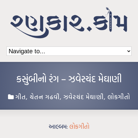
કસુંબીનો રંગ – ઝવેરચંદ મેઘાણી
ગીત
,
ચેતન ગઢવી
,
ઝવેરચંદ મેઘાણી
,
લોકગીતો
આલ્બમ:
લોકગીતો