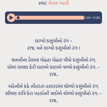
સ્વર:
ચેતન ગઢવી
0:00
/
0:00
લાગ્યો કસુંબીનો રંગ –
રાજ, મને લાગ્યો કસુંબીનો રંગ !
જનનીના હૈયામાં પોઢંતા પોઢંતા પીધો કસુંબીનો રંગ;
ધોળાં ધાવણ કેરી ધારાએ ધારાએ પામ્યો કસુંબીનો રંગ. –
રાજ..
બહેનીને કંઠે નીતરતાં હાલરડાંમાં ઘોળ્યો કસુંબીનો રંગ;
ભીષણ રાત્રિ કેરા પહાડોની ત્રાડોએ ચોળ્યો કસુંબીનો રંગ. –
રાજ..