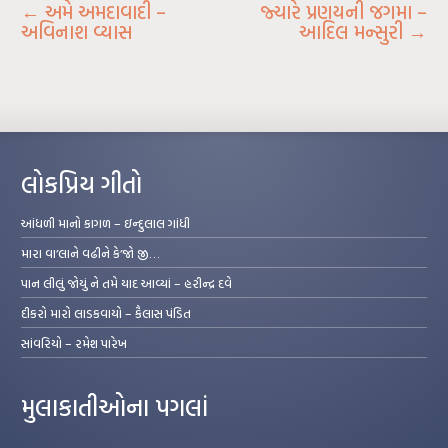
←
અમે અમદાવાદી –
જ્યારે પ્રણયની જગમા –
અવિનાશ વ્યાસ
આદિલ મન્સુરી
→
લોકપ્રિય ગીતો
આંધળી માનો કાગળ – ઇન્દુલાલ ગાંધી
મારા વા’લાને વઢીને કે’જો જી…
પાન લીલું જોયું ને તમે યાદ આવ્યાં – હરીન્દ્ર દવે
દીકરો મારો લાડકવાયો – કૈલાસ પંડિત
સાંવરિયો – રમેશ પારેખ
મુલાકાતીઓના પગલાં