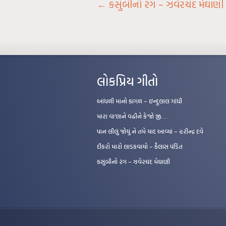
←
કસુંબીનો રંગ – ઝવેરચંદ મેઘાણી
લોકપ્રિય ગીતો
આંધળી માનો કાગળ – ઇન્દુલાલ ગાંધી
મારા વા’લાને વઢીને કે’જો જી…
પાન લીલું જોયું ને તમે યાદ આવ્યાં – હરીન્દ્ર દવે
દીકરો મારો લાડકવાયો – કૈલાસ પંડિત
કસુંબીનો રંગ – ઝવેરચંદ મેઘાણી