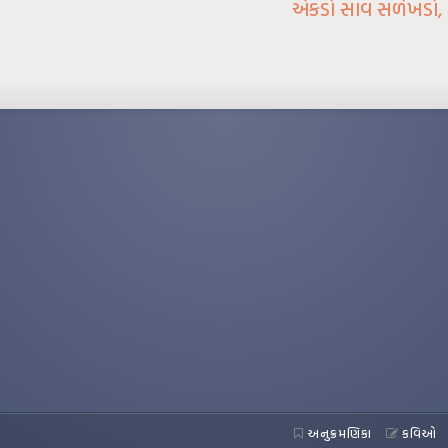
એકડો સાવ સળેખડો, બ
અનુક્રમણિકા
કવિઓ