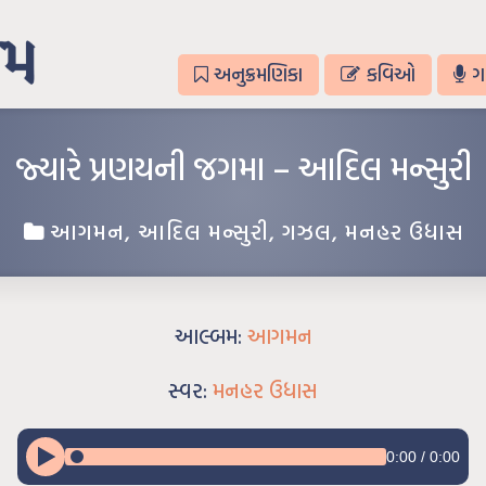
અનુક્રમણિકા
કવિઓ
ગ
જ્યારે પ્રણયની જગમા – આદિલ મન્સુરી
આગમન
,
આદિલ મન્સુરી
,
ગઝલ
,
મનહર ઉધાસ
આલ્બમ:
આગમન
સ્વર:
મનહર ઉધાસ
0:00
/
0:00