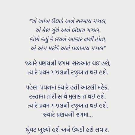
“એ આંખ ઉઘાડે અને શરમાય ગઝલ,
એ કેશ ગુંથે અને બંધાય ગઝલ,
કોણે કહ્યું કે લયને આકાર નથી હોતા,
એ અંગ મરોડે અને વળખાય ગઝલ”
જ્યારે પ્રણયની જગમા શરુઆત થઇ હશે,
ત્યારે પ્રથમ ગઝલની રજુઆત થઇ હશે.
પહેલા પવનમાં ક્યારે હતી આટલી મહેંક,
રસ્તામા તારી સાથે મુલાકાત થઇ હશે,
ત્યારે પ્રથમ ગઝલની રજુઆત થઇ હશે.
જ્યારે પ્રણયની જગમા…
ઘુંઘટ ખુલ્યો હશે અને ઉઘડી હશે સવાર,