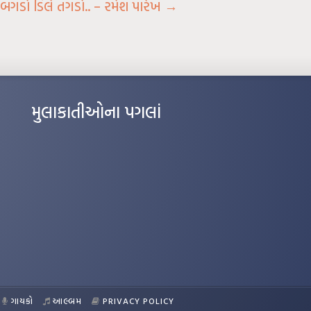
ગડો ડિલે તગડો.. – રમેશ પારેખ
→
મુલાકાતીઓના પગલાં
ગાયકો
આલ્બમ
PRIVACY POLICY