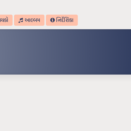
ાયકો
આલ્બમ
નિર્દેશિકા