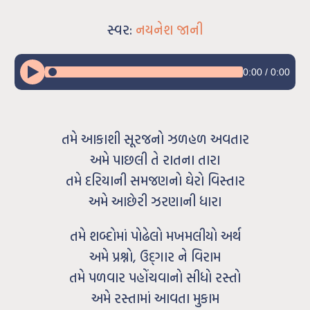
સ્વર:
નયનેશ જાની
0:00
/
0:00
તમે આકાશી સૂરજનો ઝળહળ અવતાર
અમે પાછલી તે રાતના તારા
તમે દરિયાની સમજણનો ઘેરો વિસ્તાર
અમે આછેરી ઝરણાની ધારા
તમે શબ્દોમાં પોઢેલો મખમલીયો અર્થ
અમે પ્રશ્નો, ઉદ્ગાર ને વિરામ
તમે પળવાર પહોંચવાનો સીધો રસ્તો
અમે રસ્તામાં આવતા મુકામ