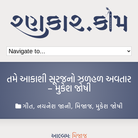
તમે આકાશી સૂરજનો ઝળહળ અવતાર
– મુકેશ જોષી
ગીત
,
નયનેશ જાની
,
મિજાજ
,
મુકેશ જોષી
આલ્બમ:
મિજાજ