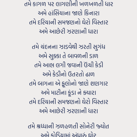
તમે કાગળ પર લાગણીની ખળખળતી ધાર
અમે હાંસિયાના જાણે કિનારા
તમે દરિયાની સમજણનો ઘેરો વિસ્તાર
અમે આછેરી ઝરણાની ધારા
તમે ચંદનના ઝાડવેથી ઝરતી સુગંધ
અમે સુક્કા તે બાવળની ડાળ
તમે આભ લગી જવાની ઉંચી કેડી
અમે કેડીનો ઉતરતો ઢાળ
તમે બાગના એ ફૂલોનો જાણે શણગાર
અમે માટીના કૂંડા ને ક્યારા
તમે દરિયાની સમજણનો ઘેરો વિસ્તાર
અમે આછેરી ઝરણાની ધારા
તમે શ્રધ્ધાની ઝળહળતી સોનેરી જ્યોત
અમે કોડિયામાં અંધારું ઘોર