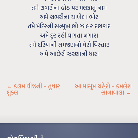
તમે શબરીના હોઠ પર મલકાતું નામ
અમે શબરીના ચાખેલા બોર
તમે મંદિરની સન્મુખ છો ઝાલર રણકાર
અમે દૂર રહી વાગતા નગારા
તમે દરિયાની સમજણનો ઘેરો વિસ્તાર
અમે આછેરી ઝરણાની ધારા
←
કલમ વીજની – તુષાર
આ માસૂમ ચહેરો – કમલેશ
શુક્લ
સોનાવાલા
→