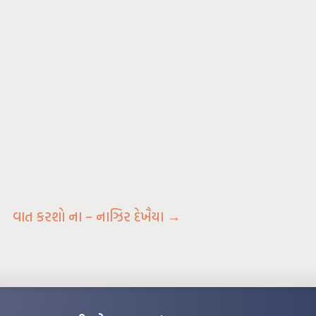
વાત કરશો ના – નાઝિર દેખૈયા
→