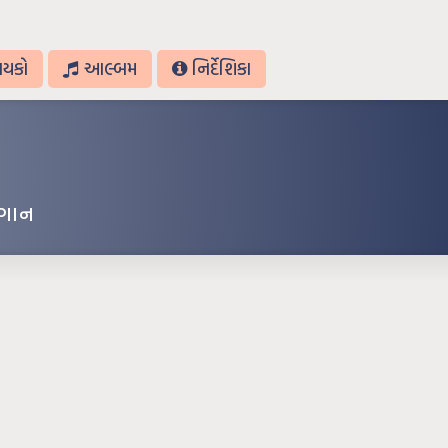
ાયકો
આલ્બમ
નિર્દેશિકા
 ગાન