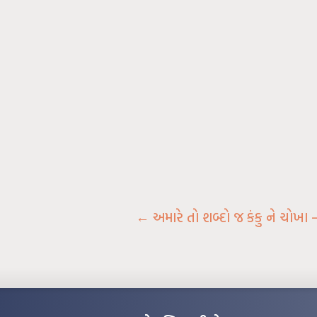
←
અમારે તો શબ્દો જ કંકુ ને ચોખા 