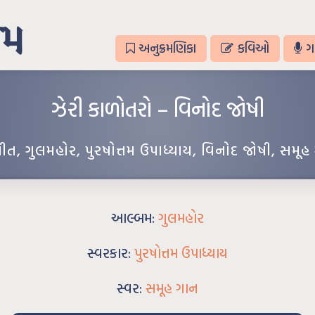
અનુક્રમણિકા
કવિઓ
ગ
ઝેરી કાળોતરો – વિનોદ જોષી
ગીત
,
ગુલમહોર
,
પુરષોત્તમ ઉપાધ્યાય
,
વિનોદ જોષી
,
સમૂહ
આલ્બમ:
ગુલમહોર
સ્વરકાર:
પુરષોત્તમ ઉપાધ્યાય
સ્વર:
સમૂહ ગાન