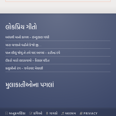
લોકપ્રિય ગીતો
આંધળી માનો કાગળ – ઇન્દુલાલ ગાંધી
મારા વા’લાને વઢીને કે’જો જી…
પાન લીલું જોયું ને તમે યાદ આવ્યાં – હરીન્દ્ર દવે
દીકરો મારો લાડકવાયો – કૈલાસ પંડિત
કસુંબીનો રંગ – ઝવેરચંદ મેઘાણી
મુલાકાતીઓના પગલાં
અનુક્રમણિકા
કવિઓ
ગાયકો
આલ્બમ
PRIVACY