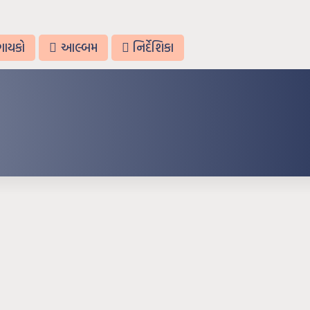
ગાયકો
આલ્બમ
નિર્દેશિકા