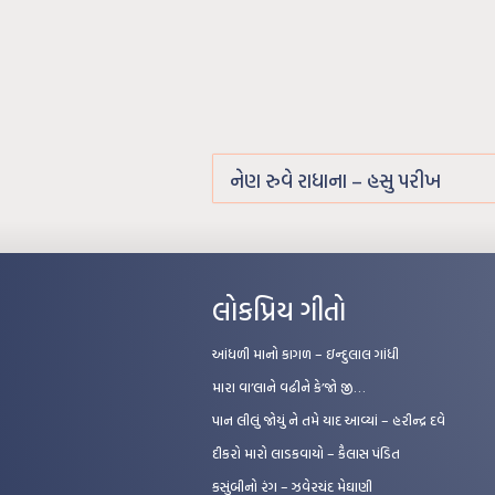
નેણ રુવે રાધાના – હસુ પરીખ
લોકપ્રિય ગીતો
આંધળી માનો કાગળ – ઇન્દુલાલ ગાંધી
મારા વા’લાને વઢીને કે’જો જી…
પાન લીલું જોયું ને તમે યાદ આવ્યાં – હરીન્દ્ર દવે
દીકરો મારો લાડકવાયો – કૈલાસ પંડિત
કસુંબીનો રંગ – ઝવેરચંદ મેઘાણી