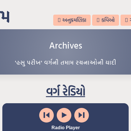
અનુક્રમણિકા
કવિઓ
Archives
'હસુ પરીખ' વર્ગની તમામ રચનાઓની યાદી
વર્ગ રેડિયો
Radio Player