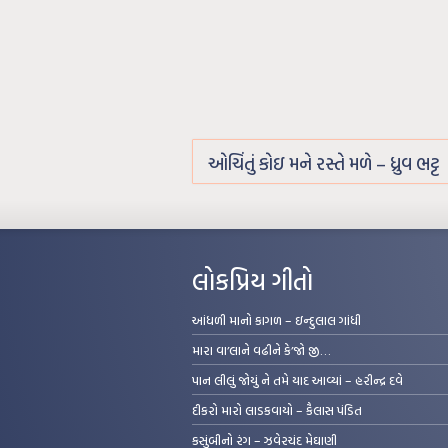
ઓચિંતું કોઇ મને રસ્તે મળે – ધ્રુવ ભટ્ટ
લોકપ્રિય ગીતો
આંધળી માનો કાગળ – ઇન્દુલાલ ગાંધી
મારા વા’લાને વઢીને કે’જો જી…
પાન લીલું જોયું ને તમે યાદ આવ્યાં – હરીન્દ્ર દવે
દીકરો મારો લાડકવાયો – કૈલાસ પંડિત
કસુંબીનો રંગ – ઝવેરચંદ મેઘાણી