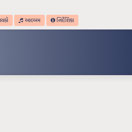
ાયકો
આલ્બમ
નિર્દેશિકા