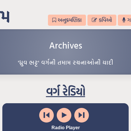
અનુક્રમણિકા
કવિઓ
ગ
Archives
'ધ્રુવ ભટ્ટ' વર્ગની તમામ રચનાઓની યાદી
વર્ગ રેડિયો
Radio Player