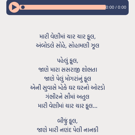
0:00
/
0:00
મારી વેણીમાં ચાર ચાર ફૂલ,
અંબોડલે સોહે, સોહામણી ઝૂલ
પહેલું ફૂલ,
જાણે મારા સસરાજી શોભતા
જાણે પેલું મોગરાંનું ફૂલ
એની સુવાસે મ્હેકે ઘર ઘરનો ઓરડો
ગંભીરને સૌમાં અતુલ
મારી વેણીમાં ચાર ચાર ફૂલ…
બીજું ફૂલ,
જાણે મારી નણંદ પેલી નાનકી