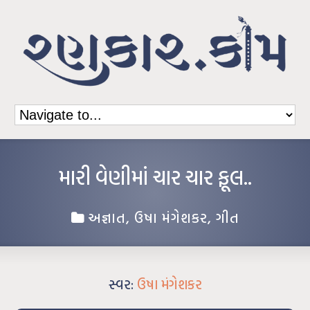
મારી વેણીમાં ચાર ચાર ફૂલ..
અજ્ઞાત
,
ઉષા મંગેશકર
,
ગીત
સ્વર:
ઉષા મંગેશકર