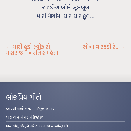
રાતડીએ બોલે બૂલબૂલ
મારી વેણીમાં ચાર ચાર ફૂલ…
←
મારી હૂંડી સ્વીકારો
સોના વાટકડી રે..
→
મહારાજ – નરસિંહ મહેતા
લોકપ્રિય ગીતો
આંધળી માનો કાગળ – ઇન્દુલાલ ગાંધી
મારા વા’લાને વઢીને કે’જો જી…
પાન લીલું જોયું ને તમે યાદ આવ્યાં – હરીન્દ્ર દવે