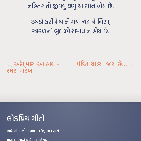
નહિતર તો જીવવું ઘણું આસાન હોય છે.
ઝઘડો કરીને થાકી ગયાં ચંદ્ર ને નિશા,
ઝાકળનાં બુંદ રૂપે સમાધાન હોય છે.
←
અરે! મારા આ હાથ –
પંડિત ચાલ્યા જાય છે…
→
રમેશ પારેખ
લોકપ્રિય ગીતો
આંધળી માનો કાગળ – ઇન્દુલાલ ગાંધી
મારા વા’લાને વઢીને કે’જો જી…