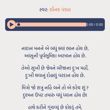
સ્વર:
શૌનક પંડ્યા
0:00
/
0:00
નાદાન મનને એ બધું ક્યાં ભાન હોય છે,
આંસુની પૂર્વભૂમિકા અરમાન હોય છે.
તેઓ સુખી છે જેમને બીજાના દુઃખ મહીં,
દુઃખી થવાનું દોહ્યલું વરદાન હોય છે.
મિત્રો જો શત્રુ નહિ બને તો એ કરેય શું ?
દુશ્મન ઉપર તમારું વધું ધ્યાન હોય છે!
હાથે કરીને ગુંચવ્યું છે કોકડું તમે,