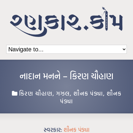
નાદાન મનને – કિરણ ચૌહાણ
કિરણ ચૌહાણ
,
ગઝલ
,
શૌનક પંડ્યા
,
શૌનક
પંડ્યા
સ્વરકાર:
શૌનક પંડ્યા