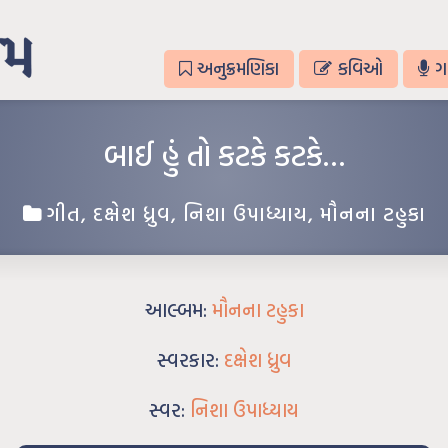
અનુક્રમણિકા
કવિઓ
ગ
બાઈ હું તો કટકે કટકે…
ગીત
,
દક્ષેશ ધ્રુવ
,
નિશા ઉપાધ્યાય
,
મૌનના ટહુકા
આલ્બમ:
મૌનના ટહુકા
સ્વરકાર:
દક્ષેશ ધ્રુવ
સ્વર:
નિશા ઉપાધ્યાય