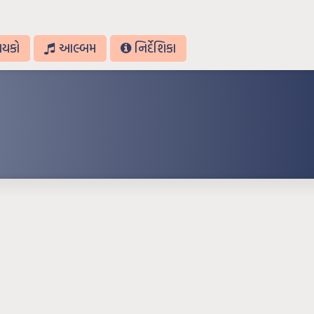
ાયકો
આલ્બમ
નિર્દેશિકા