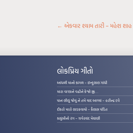
←
એકવાર શ્યામ તારી – મહેશ શાહ
લોકપ્રિય ગીતો
આંધળી માનો કાગળ – ઇન્દુલાલ ગાંધી
મારા વા’લાને વઢીને કે’જો જી…
પાન લીલું જોયું ને તમે યાદ આવ્યાં – હરીન્દ્ર દવે
દીકરો મારો લાડકવાયો – કૈલાસ પંડિત
કસુંબીનો રંગ – ઝવેરચંદ મેઘાણી