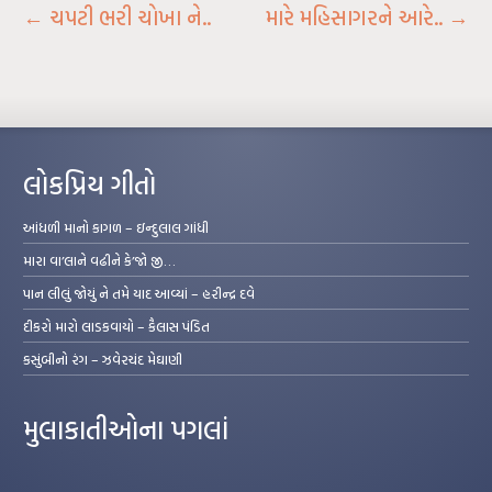
←
ચપટી ભરી ચોખા ને..
મારે મહિસાગરને આરે..
→
લોકપ્રિય ગીતો
આંધળી માનો કાગળ – ઇન્દુલાલ ગાંધી
મારા વા’લાને વઢીને કે’જો જી…
પાન લીલું જોયું ને તમે યાદ આવ્યાં – હરીન્દ્ર દવે
દીકરો મારો લાડકવાયો – કૈલાસ પંડિત
કસુંબીનો રંગ – ઝવેરચંદ મેઘાણી
મુલાકાતીઓના પગલાં