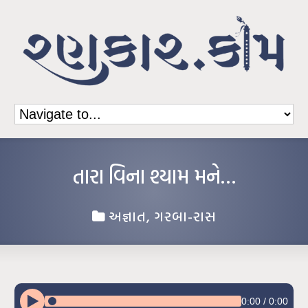
તારા વિના શ્યામ મને…
અજ્ઞાત
,
ગરબા-રાસ
0:00
/
0:00