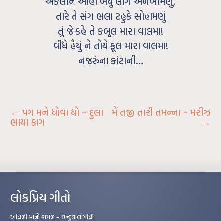
એકલીને આંહી બધું લાગે અળખામણું,
તારે તે સંગ ભલા ટહુકે સોહામણું
તું જે કહે તે કબૂલ મારા વાલમા!
વીંધે હૈયું ને તોયે ફૂલ મારા વાલમા!
નજરુંના કાંટાની…
←
પગ મને ધોવા દ્યો – દુલા
મેં તજી તારી તમન્ના – મરીઝ
ભાયા કાગ
→
લોકપ્રિય ગીતો
આંધળી માનો કાગળ – ઇન્દુલાલ ગાંધી