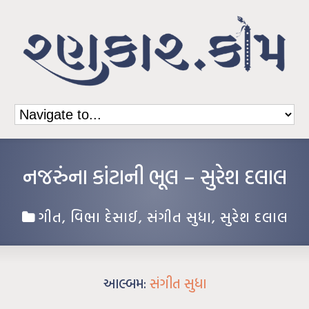
નજરુંના કાંટાની ભૂલ – સુરેશ દલાલ
ગીત
,
વિભા દેસાઈ
,
સંગીત સુધા
,
સુરેશ દલાલ
આલ્બમ:
સંગીત સુધા