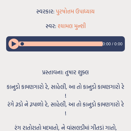
સ્વરકાર:
પુરષોત્તમ ઉપાધ્યાય
સ્વર:
શ્યામલ મુન્શી
0:00
/
0:00
પ્રસ્તાવના: તુષાર શુક્લ
કાનુડો કામણગારો રે, સાહેલી, આ તો કાનુડો કામણગારો રે
!
રંગે રૂડો ને રૂપાળો રે, સાહેલી, આ તો કાનુડો કામણગારો રે
!
રંગ રાતોરાતો મદમાતો, ને વાંસલડીમાં ગીતડાં ગાતો,