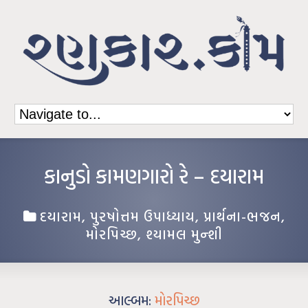
કાનુડો કામણગારો રે – દયારામ
દયારામ
,
પુરષોત્તમ ઉપાધ્યાય
,
પ્રાર્થના-ભજન
,
મોરપિચ્છ
,
શ્યામલ મુન્શી
આલ્બમ:
મોરપિચ્છ