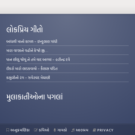
લોકપ્રિય ગીતો
આંધળી માનો કાગળ – ઇન્દુલાલ ગાંધી
મારા વા’લાને વઢીને કે’જો જી…
પાન લીલું જોયું ને તમે યાદ આવ્યાં – હરીન્દ્ર દવે
દીકરો મારો લાડકવાયો – કૈલાસ પંડિત
કસુંબીનો રંગ – ઝવેરચંદ મેઘાણી
મુલાકાતીઓના પગલાં
અનુક્રમણિકા
કવિઓ
ગાયકો
આલ્બમ
PRIVACY