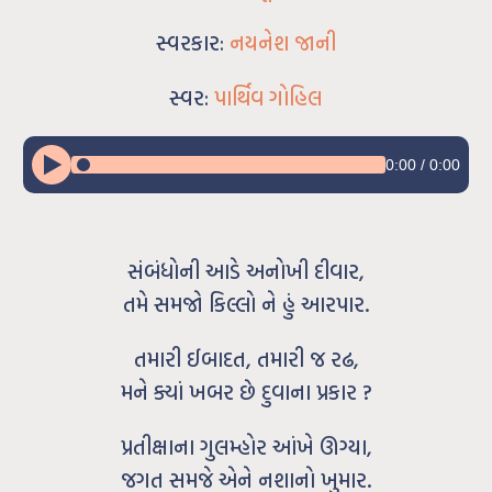
સ્વરકાર:
નયનેશ જાની
સ્વર:
પાર્થિવ ગોહિલ
0:00
/
0:00
સંબંધોની આડે અનોખી દીવાર,
તમે સમજો કિલ્લો ને હું આરપાર.
તમારી ઈબાદત, તમારી જ રઢ,
મને ક્યાં ખબર છે દુવાના પ્રકાર ?
પ્રતીક્ષાના ગુલમ્હોર આંખે ઊગ્યા,
જગત સમજે એને નશાનો ખુમાર.