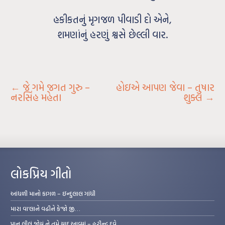
હકીકતનું મૃગજળ પીવાડી દો એને,
શમણાંનું હરણું શ્વસે છેલ્લી વાર.
←
જે ગમે જગત ગુરુ –
હોઇએ આપણ જેવા – તુષાર
નરસિંહ મહેતા
શુક્લ
→
લોકપ્રિય ગીતો
આંધળી માનો કાગળ – ઇન્દુલાલ ગાંધી
મારા વા’લાને વઢીને કે’જો જી…
પાન લીલું જોયું ને તમે યાદ આવ્યાં – હરીન્દ્ર દવે