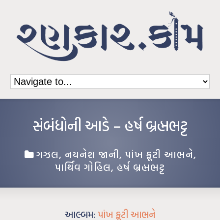
સંબંધોની આડે – હર્ષ બ્રહ્મભટ્ટ
ગઝલ
,
નયનેશ જાની
,
પાંખ ફૂટી આભને
,
પાર્થિવ ગોહિલ
,
હર્ષ બ્રહ્મભટ્ટ
આલ્બમ:
પાંખ ફૂટી આભને