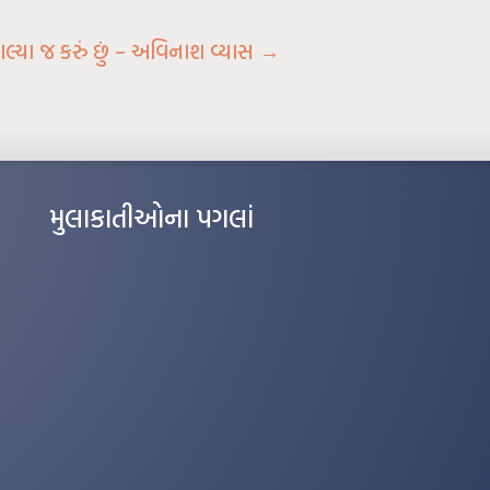
ાલ્યા જ કરું છું – અવિનાશ વ્યાસ
→
મુલાકાતીઓના પગલાં