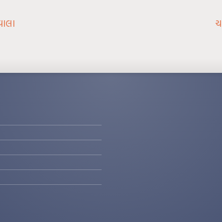
વાલા
ચ