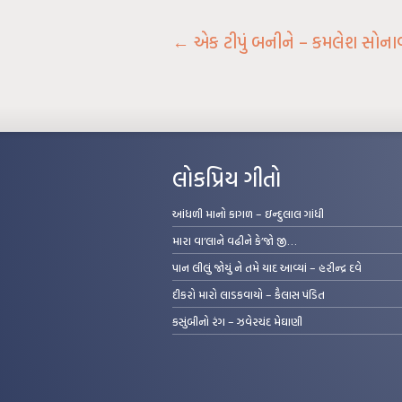
←
એક ટીપું બનીને – કમલેશ સોના
લોકપ્રિય ગીતો
આંધળી માનો કાગળ – ઇન્દુલાલ ગાંધી
મારા વા’લાને વઢીને કે’જો જી…
પાન લીલું જોયું ને તમે યાદ આવ્યાં – હરીન્દ્ર દવે
દીકરો મારો લાડકવાયો – કૈલાસ પંડિત
કસુંબીનો રંગ – ઝવેરચંદ મેઘાણી