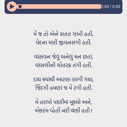
0:00
/
0:00
મેં જ તો એને સતત ઝંખી હતી,
વેદના મારી જીવનસંગી હતી.
વાંસવન જેવું બનેલું મન છતાં,
વાંસળીની ચોતરફ તંગી હતી.
ડાઘ ક્યાંથી આટલા લાગી ગયા,
જિંદગી હમણાં જ મેં રંગી હતી.
મેં તરાપો પાણીમાં મૂક્યો અને,
એકદમ વ્હેતી નદી થંભી હતી !