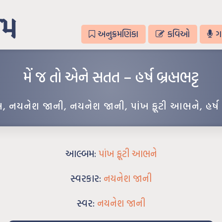
અનુક્રમણિકા
કવિઓ
ગ
મેં જ તો એને સતત – હર્ષ બ્રહ્મભટ્ટ
લ
,
નયનેશ જાની
,
નયનેશ જાની
,
પાંખ ફૂટી આભને
,
હર્ષ 
આલ્બમ:
પાંખ ફૂટી આભને
સ્વરકાર:
નયનેશ જાની
સ્વર:
નયનેશ જાની