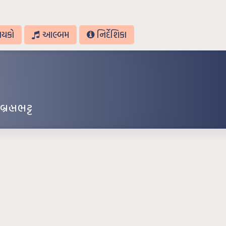
ાયકો
આલ્બમ
નિર્દેશિકા
બ્રહ્મભટ્ટ