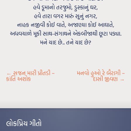
હવે ડૂમાનો તરજુમો, ડુસ્કાનું ઘર,
હવે તારા વગર મારું સૂનું નગર,
નાહક નજીવી કોઈ વાતે, અજાણ્યા કોઈ આઘાતે,
અધવચાળે મૂકી સાથ-સંગાથને એકબીજાથી છૂટા પડ્યા.
મને યાદ છે.. તને યાદ છે?
←
સજન મારી પ્રીતડી –
મનવો હુઓ રે બૈરાગી –
કાંતિ અશોક
દાસી જીવણ
→
લોકપ્રિય ગીતો