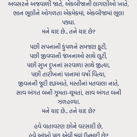
અવસરને અજવાળી જાતે, એકબીજાની લાગણીઓ ખાતે,
ભાન ભૂલીને ઓગળતા એકમેકમાં, એકબીજામાં ભૂલા
પડ્યા.
મને યાદ છે.. તને યાદ છે?
પછી સપનાની કુંપળને સમજણ ફૂટી,
પછી જીવવાની જંખનાઓ સાથે લૂટી,
પછી સુખ દુખનાં સરવાળા સાથે જીત્યા,
પછી તારીખનાં પાનામાં વર્ષો વિત્યા,
જીવનની જૂદી શરૂઆતે, મસ્તીનાં મતવાલા નાતે,
સાવ અંગત બની ઝૂમતા-ચૂમતાં, સાવ અંગત બની
ઝળહળ્યા.
મને યાદ છે.. તને યાદ છે?
હવે વાતાવરણ છોને વરસાદી છે,
હવે આંખો પણ એવી ક્યાં ઉન્માદી છે?