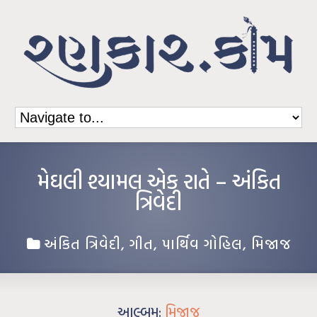
મેઘલી શ્યામલ એક રાતે – અંકિત
ત્રિવેદી
અંકિત ત્રિવેદી
,
ગીત
,
પાર્થિવ ગોહિલ
,
મિજાજ
આલ્બમ:
મિજાજ