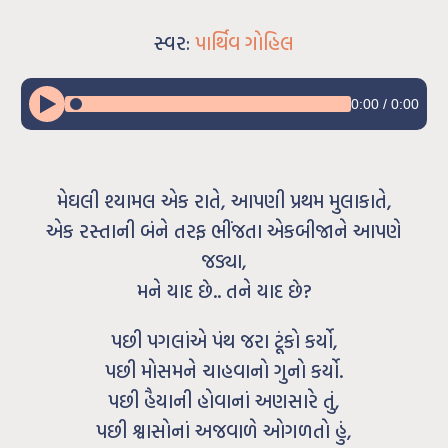
સ્વર:
પાર્થિવ ગોહિલ
0:00
/
0:00
મેઘલી શ્યામલ એક રાતે, આપણી પ્રથમ મુલાકાતે,
એક રસ્તાની બંને તરફ ભીંજતા એકબીજાને આપણે
જડ્યા,
મને યાદ છે.. તને યાદ છે?
પછી પગલાંએ પંથ જરા ટૂંકો કર્યો,
પછી મોસમને ચાહવાનો ગુનો કર્યો.
પછી હૈયાની હોવાનાં અણસારે તું,
પછી શ્વાસોનાં અજવાળે ઓગળતો હું,