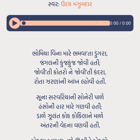
સ્વર:
ઉદય મઝુમદાર
0:00
/
0:00
ભોમિયા વિના મારે ભમવા’તા ડુંગરા,
જંગલની કુંજકુંજ જોવી હતી;
જોવી’તી કોતરો ને જોવી’તી કંદરા,
રોતા ઝરણાંની આંખ લ્હોવી હતી.
સૂના સરવરિયાની સોનેરી પાળે
હંસોની હાર મારે ગણવી હતી;
ડાળે ઝૂલંત કોક કોકિલાને માળે
અંતરની વેદના વણવી હતી.