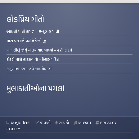
લોકપ્રિય ગીતો
આંધળી માનો કાગળ – ઇન્દુલાલ ગાંધી
મારા વા’લાને વઢીને કે’જો જી…
પાન લીલું જોયું ને તમે યાદ આવ્યાં – હરીન્દ્ર દવે
દીકરો મારો લાડકવાયો – કૈલાસ પંડિત
કસુંબીનો રંગ – ઝવેરચંદ મેઘાણી
મુલાકાતીઓના પગલાં
અનુક્રમણિકા
કવિઓ
ગાયકો
આલ્બમ
PRIVACY
POLICY