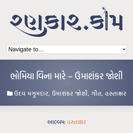
ભોમિયા વિના મારે – ઉમાશંકર જોશી
ઉદય મઝુમદાર
,
ઉમાશંકર જોશી
,
ગીત
,
હસ્તાક્ષર
આલ્બમ:
હસ્તાક્ષર