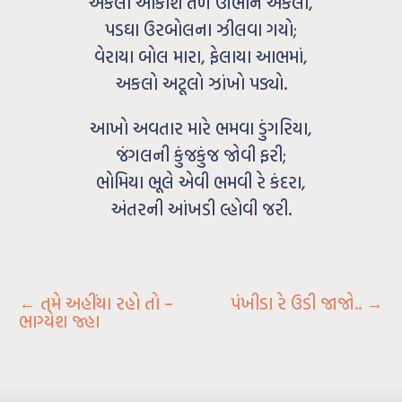
એકલા આકાશ તળે ઊભીને એકલો,
પડઘા ઉરબોલના ઝીલવા ગયો;
વેરાયા બોલ મારા, ફેલાયા આભમાં,
અકલો અટૂલો ઝાંખો પડ્યો.
આખો અવતાર મારે ભમવા ડુંગરિયા,
જંગલની કુંજકુંજ જોવી ફરી;
ભોમિયા ભૂલે એવી ભમવી રે કંદરા,
અંતરની આંખડી લ્હોવી જરી.
←
તમે અહીંયા રહો તો –
પંખીડા રે ઉડી જાજો..
→
ભાગ્યેશ જ્હા