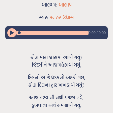
આલ્બમ:
આલાપ
સ્વર:
મનહર ઉધાસ
0:00
/
0:00
કોણ મારા શ્વાસમાં આવી ગયું?
જિંદગીને આજ મહેકાવી ગયું.
દિલની આજે ધડકનો અટકી ગઇ,
કોણ દિલના દ્વાર ખખડાવી ગયું?
આજ તરવાની નથી ઇચ્છા હવે,
ડૂબવાના અર્થ સમજાવી ગયું.