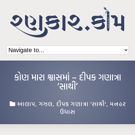
કોણ મારા શ્વાસમાં – દીપક ગણાત્રા
‘સાથી’
આલાપ
,
ગઝલ
,
દીપક ગણાત્રા 'સાથી'
,
મનહર
ઉધાસ