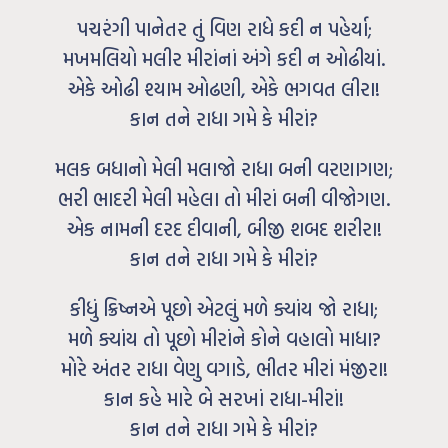
પચરંગી પાનેતર તું વિણ રાધે કદી ન પહેર્યા;
મખમલિયો મલીર મીરાંનાં અંગે કદી ન ઓઢીયાં.
એકે ઓઢી શ્યામ ઓઢણી, એકે ભગવત લીરા!
કાન તને રાધા ગમે કે મીરાં?
મલક બધાનો મેલી મલાજો રાધા બની વરણાગણ;
ભરી ભાદરી મેલી મહેલા તો મીરાં બની વીજોગણ.
એક નામની દરદ દીવાની, બીજી શબદ શરીરા!
કાન તને રાધા ગમે કે મીરાં?
કીધું ક્રિષ્નએ પૂછો એટલું મળે ક્યાંય જો રાધા;
મળે ક્યાંય તો પૂછો મીરાંને કોને વહાલો માધા?
મોરે અંતર રાધા વેણુ વગાડે, ભીતર મીરાં મંજીરા!
કાન કહે મારે બે સરખાં રાધા-મીરાં!
કાન તને રાધા ગમે કે મીરાં?