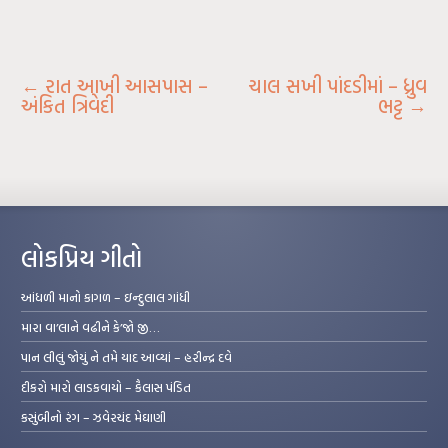
←
રાત આખી આસપાસ –
ચાલ સખી પાંદડીમાં – ધ્રુવ
અંકિત ત્રિવેદી
ભટ્ટ
→
લોકપ્રિય ગીતો
આંધળી માનો કાગળ – ઇન્દુલાલ ગાંધી
મારા વા’લાને વઢીને કે’જો જી…
પાન લીલું જોયું ને તમે યાદ આવ્યાં – હરીન્દ્ર દવે
દીકરો મારો લાડકવાયો – કૈલાસ પંડિત
કસુંબીનો રંગ – ઝવેરચંદ મેઘાણી