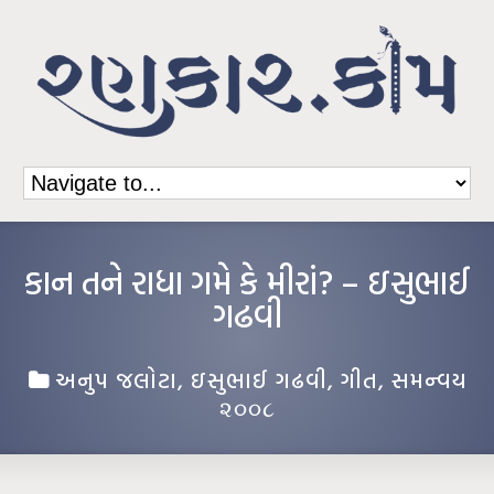
કાન તને રાધા ગમે કે મીરાં? – ઇસુભાઈ
ગઢવી
અનુપ જલોટા
,
ઇસુભાઈ ગઢવી
,
ગીત
,
સમન્વય
૨૦૦૮