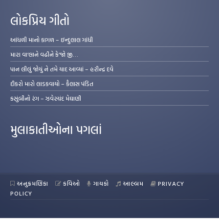
લોકપ્રિય ગીતો
આંધળી માનો કાગળ – ઇન્દુલાલ ગાંધી
મારા વા’લાને વઢીને કે’જો જી…
પાન લીલું જોયું ને તમે યાદ આવ્યાં – હરીન્દ્ર દવે
દીકરો મારો લાડકવાયો – કૈલાસ પંડિત
કસુંબીનો રંગ – ઝવેરચંદ મેઘાણી
મુલાકાતીઓના પગલાં
અનુક્રમણિકા
કવિઓ
ગાયકો
આલ્બમ
PRIVACY
POLICY