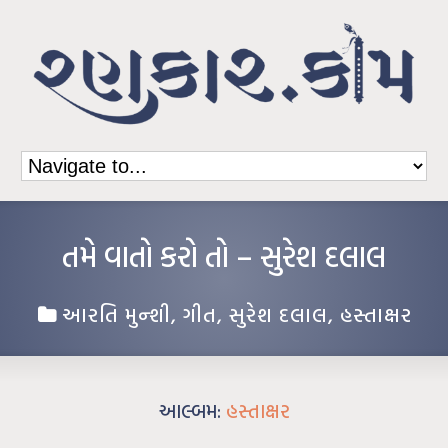
તમે વાતો કરો તો – સુરેશ દલાલ
આરતિ મુન્શી
,
ગીત
,
સુરેશ દલાલ
,
હસ્તાક્ષર
આલ્બમ:
હસ્તાક્ષર