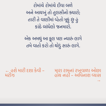
રોમાંચે રોમાંચે દીવા બળે
અને આયખું તો તુલસીનો ક્યારો;
તારી તે વાણીમાં વ્હેતો મૂકું છું હું
કાંઠે બાંધેલો જનમારો.
એક અમથું આ ફૂલ પણ ન્યારું લાગે
તમે વાતો કરો તો થોડું સારું લાગે.
←
હશે મારી દશા કેવી –
મારા રામનાં રખવાળા ઓછા
મરીઝ
હોય નહીં – અવિનાશ વ્યાસ
→