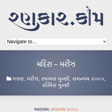
મદિરા – મરીઝ
ગઝલ
,
મરીઝ
,
શ્યામલ મુન્શી
,
સમન્વય ૨૦૦૫
,
સૌમિલ મુન્શી
આલ્બમ:
સમન્વય ૨૦૦૫