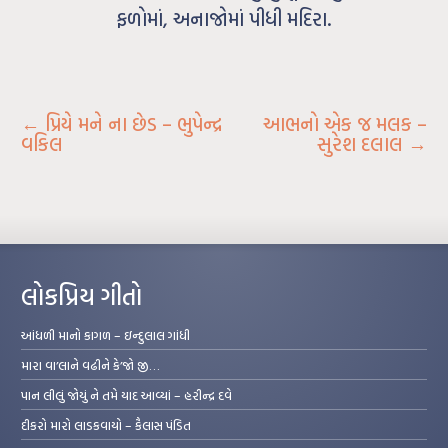
ફળોમાં, અનાજોમાં પીધી મદિરા.
←
પ્રિયે મને ના છેડ – ભુપેન્દ્ર
આભનો એક જ મલક –
વકિલ
સુરેશ દલાલ
→
લોકપ્રિય ગીતો
આંધળી માનો કાગળ – ઇન્દુલાલ ગાંધી
મારા વા’લાને વઢીને કે’જો જી…
પાન લીલું જોયું ને તમે યાદ આવ્યાં – હરીન્દ્ર દવે
દીકરો મારો લાડકવાયો – કૈલાસ પંડિત