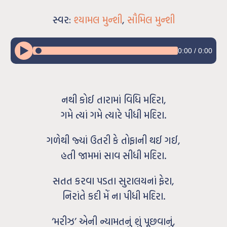
સ્વર:
શ્યામલ મુન્શી
,
સૌમિલ મુન્શી
0:00
/
0:00
નથી કોઈ તારામાં વિધિ મદિરા,
ગમે ત્યાં ગમે ત્યારે પીધી મદિરા.
ગળેથી જ્યાં ઉતરી કે તોફાની થઈ ગઈ,
હતી જામમાં સાવ સીધી મદિરા.
સતત કરવા પડતા સુરાલયનાં ફેરા,
નિરાંતે કદી મેં ના પીધી મદિરા.
‘મરીઝ’ એની ન્યામતનું શું પૂછવાનું,