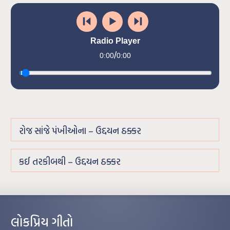
Radio Player
/
0:00
0:00
રોજ સાંજે પંખીઓના – ઉદ્દયન ઠક્કર
કઈ તરકીબથી – ઉદ્દયન ઠક્કર
લોકપ્રિય ગીતો