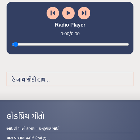
Radio Player
/
0:00
0:00
હે નાથ જોડી હાથ…
લોકપ્રિય ગીતો
આંધળી માનો કાગળ – ઇન્દુલાલ ગાંધી
મારા વા’લાને વઢીને કે’જો જી…