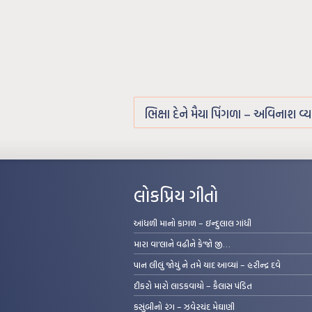
ભિક્ષા દેને મૈયા પિંગળા – અવિનાશ વ્
લોકપ્રિય ગીતો
આંધળી માનો કાગળ – ઇન્દુલાલ ગાંધી
મારા વા’લાને વઢીને કે’જો જી…
પાન લીલું જોયું ને તમે યાદ આવ્યાં – હરીન્દ્ર દવે
દીકરો મારો લાડકવાયો – કૈલાસ પંડિત
કસુંબીનો રંગ – ઝવેરચંદ મેઘાણી