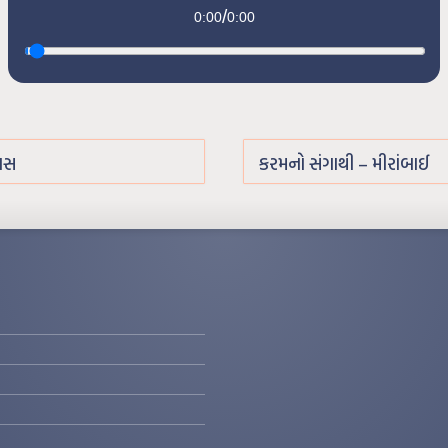
/
0:00
0:00
યાસ
કરમનો સંગાથી – મીરાંબાઈ