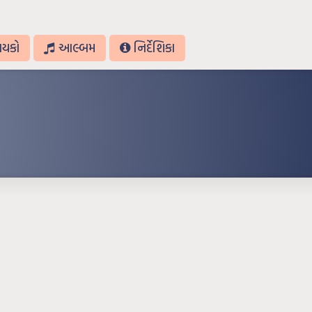
ાયકો
આલ્બમ
નિર્દેશિકા