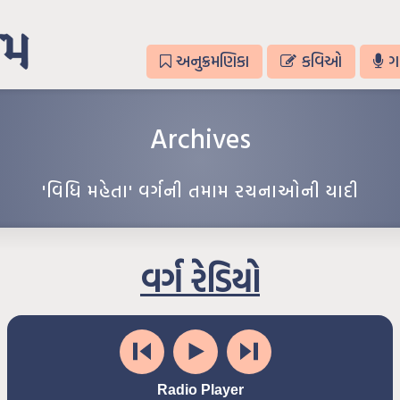
અનુક્રમણિકા
કવિઓ
ગ
Archives
'વિધિ મહેતા' વર્ગની તમામ રચનાઓની યાદી
વર્ગ રેડિયો
Radio Player