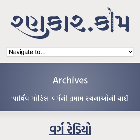
Archives
'પાર્થિવ ગોહિલ' વર્ગની તમામ રચનાઓની યાદી
વર્ગ રેડિયો