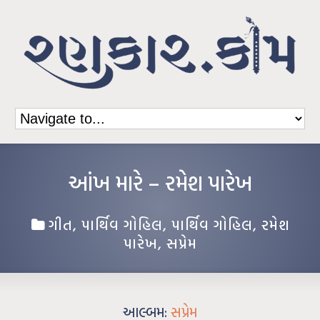
આંખ મારે – રમેશ પારેખ
ગીત
,
પાર્થિવ ગોહિલ
,
પાર્થિવ ગોહિલ
,
રમેશ
પારેખ
,
સપ્રેમ
આલ્બમ:
સપ્રેમ