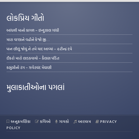
લોકપ્રિય ગીતો
આંધળી માનો કાગળ – ઇન્દુલાલ ગાંધી
મારા વા’લાને વઢીને કે’જો જી…
પાન લીલું જોયું ને તમે યાદ આવ્યાં – હરીન્દ્ર દવે
દીકરો મારો લાડકવાયો – કૈલાસ પંડિત
કસુંબીનો રંગ – ઝવેરચંદ મેઘાણી
મુલાકાતીઓના પગલાં
અનુક્રમણિકા
કવિઓ
ગાયકો
આલ્બમ
PRIVACY
POLICY