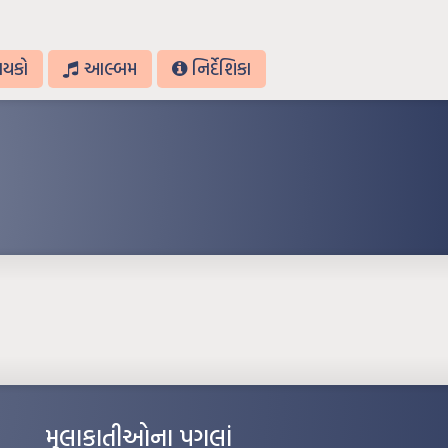
ાયકો
આલ્બમ
નિર્દેશિકા
મુલાકાતીઓના પગલાં