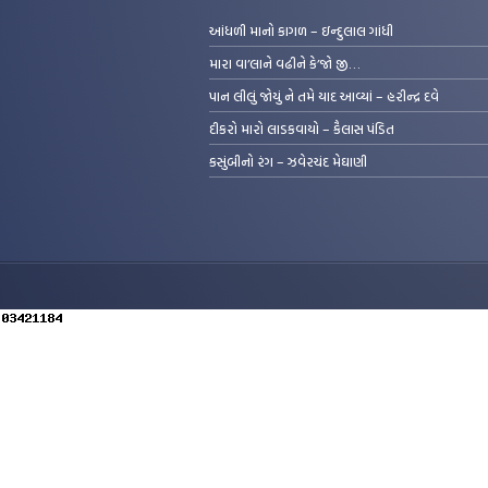
આંધળી માનો કાગળ – ઇન્દુલાલ ગાંધી
મારા વા’લાને વઢીને કે’જો જી…
પાન લીલું જોયું ને તમે યાદ આવ્યાં – હરીન્દ્ર દવે
દીકરો મારો લાડકવાયો – કૈલાસ પંડિત
કસુંબીનો રંગ – ઝવેરચંદ મેઘાણી