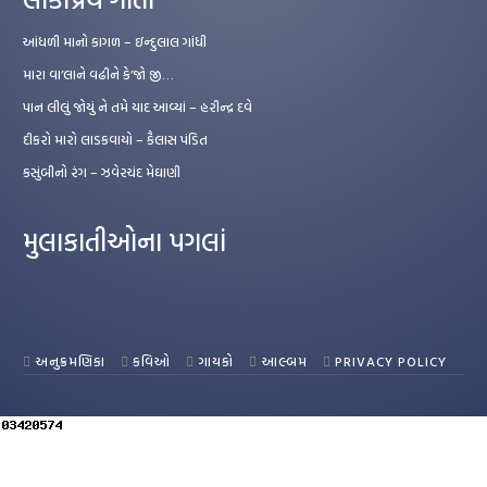
આંધળી માનો કાગળ – ઇન્દુલાલ ગાંધી
મારા વા’લાને વઢીને કે’જો જી…
પાન લીલું જોયું ને તમે યાદ આવ્યાં – હરીન્દ્ર દવે
દીકરો મારો લાડકવાયો – કૈલાસ પંડિત
કસુંબીનો રંગ – ઝવેરચંદ મેઘાણી
મુલાકાતીઓના પગલાં
અનુક્રમણિકા
કવિઓ
ગાયકો
આલ્બમ
PRIVACY POLICY