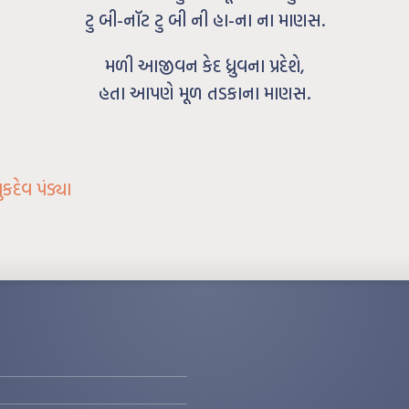
ટુ બી-નૉટ ટુ બી ની હા-ના ના માણસ.
મળી આજીવન કેદ ધ્રુવના પ્રદેશે,
હતા આપણે મૂળ તડકાના માણસ.
કદેવ પંડ્યા