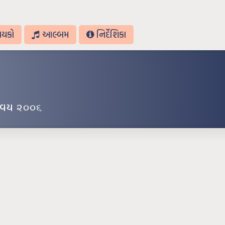
ાયકો
આલ્બમ
નિર્દેશિકા
્વય ૨૦૦૬