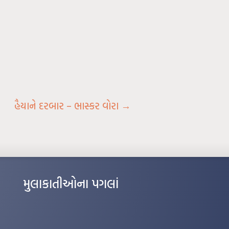
હૈયાને દરબાર – ભાસ્કર વોરા
→
મુલાકાતીઓના પગલાં