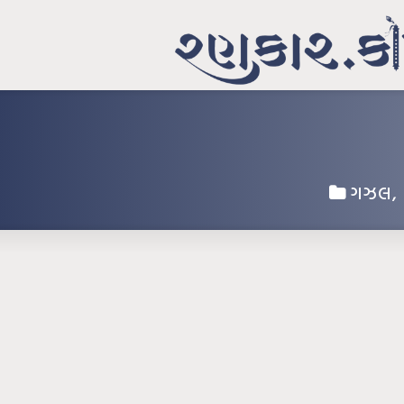
ગઝલ
,