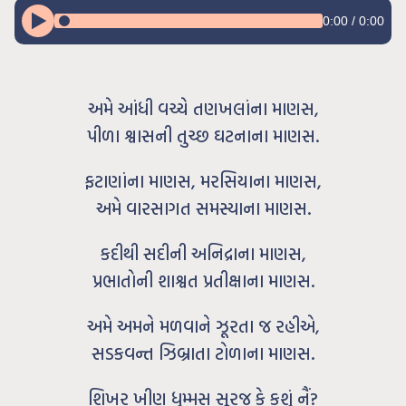
0:00
/
0:00
અમે આંધી વચ્ચે તણખલાંના માણસ,
પીળા શ્વાસની તુચ્છ ઘટનાના માણસ.
ફટાણાંના માણસ, મરસિયાના માણસ,
અમે વારસાગત સમસ્યાના માણસ.
કદીથી સદીની અનિદ્રાના માણસ,
પ્રભાતોની શાશ્વત પ્રતીક્ષાના માણસ.
અમે અમને મળવાને ઝૂરતા જ રહીએ,
સડકવન્ત ઝિબ્રાતા ટોળાના માણસ.
શિખર ખીણ ધુમ્મસ સૂરજ કે કશું નૈં?