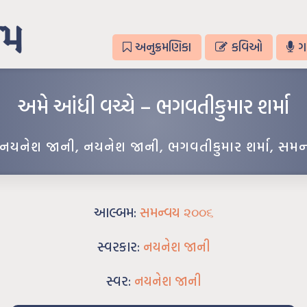
અનુક્રમણિકા
કવિઓ
ગ
અમે આંધી વચ્ચે – ભગવતીકુમાર શર્મા
નયનેશ જાની
,
નયનેશ જાની
,
ભગવતીકુમાર શર્મા
,
સમન
આલ્બમ:
સમન્વય ૨૦૦૬
સ્વરકાર:
નયનેશ જાની
સ્વર:
નયનેશ જાની