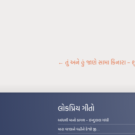
←
તું અને હું જાણે સામા કિનારા – શુ
લોકપ્રિય ગીતો
આંધળી માનો કાગળ – ઇન્દુલાલ ગાંધી
મારા વા’લાને વઢીને કે’જો જી…