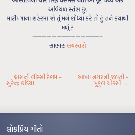
અસ્તિત્વના ચારે તરફ ધસમસ થતાં આ પૂર વચ્ચે એક
અવિચળ સ્તંભ છું.
માટીપગાના શહેરમાં જો તું મને શોધ્યા કરે તો હું તને કયાંથી
મળું ?
——————————————–
સાભાર:
લયસ્તરો
←
શ્વાસની લીસ્સી રેશમ –
આખા નગરની જલતી –
સુરેન્દ્ર કડિયા
મુકુલ ચોક્સી
→
લોકપ્રિય ગીતો