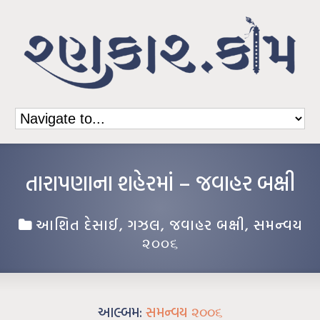
તારાપણાના શહેરમાં – જવાહર બક્ષી
આશિત દેસાઈ
,
ગઝલ
,
જવાહર બક્ષી
,
સમન્વય
૨૦૦૬
આલ્બમ:
સમન્વય ૨૦૦૬