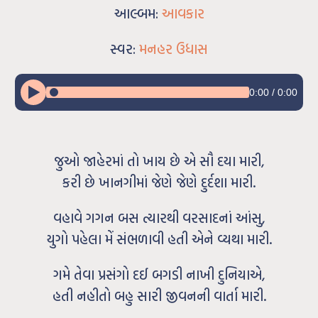
આલ્બમ:
આવકાર
સ્વર:
મનહર ઉધાસ
0:00
/
0:00
જુઓ જાહેરમાં તો ખાય છે એ સૌ દયા મારી,
કરી છે ખાનગીમાં જેણે જેણે દુર્દશા મારી.
વહાવે ગગન બસ ત્યારથી વરસાદનાં આંસુ,
યુગો પહેલા મેં સંભળાવી હતી એને વ્યથા મારી.
ગમે તેવા પ્રસંગો દઈ બગડી નાખી દુનિયાએ,
હતી નહીતો બહુ સારી જીવનની વાર્તા મારી.