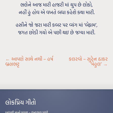
ભલેને આજ મારી હાજરી માં ચુપ છે લોકો,
નહીં હું હોવ એ વખતે બધા કહેશે કથા મારી.
હસીને જો જરા મારી કબર પર વ્યંગ માં ‘બેફામ’,
જગત છોડી ગયો એ પછી થઇ છે જગ્યા મારી.
←
આપણે સાથે નથી – હર્ષ
કલરવો – સુરેન ઠાકર
બ્રહ્મભટ્ટ
‘મેહુલ’
→
લોકપ્રિય ગીતો
આંધળી માનો કાગળ – ઇન્દુલાલ ગાંધી