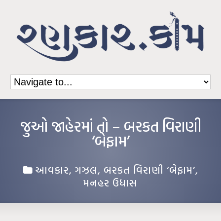
જુઓ જાહેરમાં તો – બરકત વિરાણી
‘બેફામ’
આવકાર
,
ગઝલ
,
બરકત વિરાણી ‘બેફામ’
,
મનહર ઉધાસ