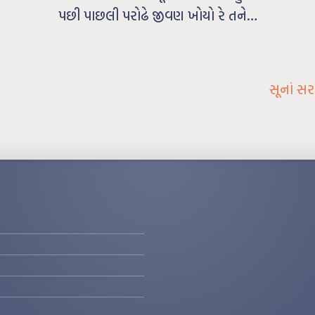
પછી પાછલી પરોઢે જીવણ ખોયો રે તને…
સૂનાં સ