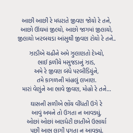
આછી આછી રે મધરાતે જીવણ જોયો રે તને,
આછો ઊંઘમાં જીલ્યો, આછો જાગમાં જીલાયો,
જીલાયો ખરબચડા આંસુથી જીવણ રોયો રે તને..
ઝાડીએ ચઢીને અમે ઝુલાણતો દેખ્યો,
ભાઈ ફળીયે મસુજડાનું ઝાડ,
અમે રે જીવણ બંધે પરબીડિયુંને,
તમે કાગળની માંહ્યલું લખાણ.
મારાં વેણુંને આ ભાવે જીવણ, મોહ્યો રે તને…
ઘાસની સળીએ ભોંય વીંધતી ઉગે રે
આવું અમને તો ઉગતા ન આવડ્યું,
ઓછાં ઓછાં અણધેરી છાતીએ ઉભાર્યા
પછી આભ લાગી પૂગતા ન આવડ્યું.