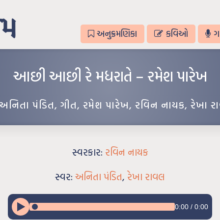
અનુક્રમણિકા
કવિઓ
ગ
આછી આછી રે મધરાતે – રમેશ પારેખ
અનિતા પંડિત
,
ગીત
,
રમેશ પારેખ
,
રવિન નાયક
,
રેખા ર
સ્વરકાર:
રવિન નાયક
સ્વર:
અનિતા પંડિત
,
રેખા રાવલ
0:00
/
0:00