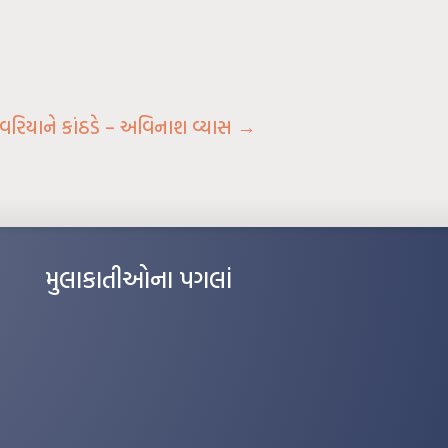
રવરિયાને કાંઠડે – અવિનાશ વ્યાસ
→
મુલાકાતીઓના પગલાં