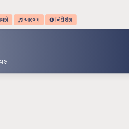
ાયકો
આલ્બમ
નિર્દેશિકા
ાવલ