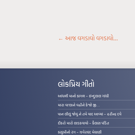
←
આજ વગડાવો વગડાવો…
લોકપ્રિય ગીતો
આંધળી માનો કાગળ – ઇન્દુલાલ ગાંધી
મારા વા’લાને વઢીને કે’જો જી…
પાન લીલું જોયું ને તમે યાદ આવ્યાં – હરીન્દ્ર દવે
દીકરો મારો લાડકવાયો – કૈલાસ પંડિત
કસુંબીનો રંગ – ઝવેરચંદ મેઘાણી