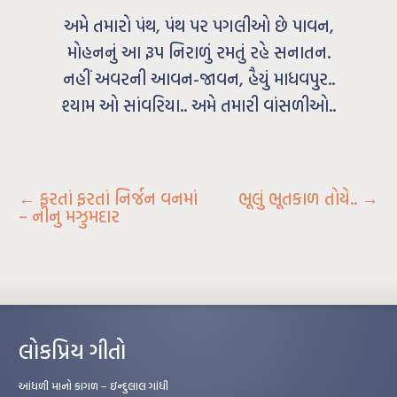
અમે તમારો પંથ, પંથ પર પગલીઓ છે પાવન,
મોહનનું આ રૂપ નિરાળું રમતું રહે સનાતન.
નહીં અવરની આવન-જાવન, હૈયું માધવપુર..
શ્યામ ઓ સાંવરિયા.. અમે તમારી વાંસળીઓ..
←
ફરતાં ફરતાં નિર્જન વનમાં
ભૂલું ભૂતકાળ તોયે..
→
– નીનુ મઝુમદાર
લોકપ્રિય ગીતો
આંધળી માનો કાગળ – ઇન્દુલાલ ગાંધી