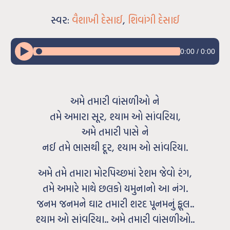
સ્વર:
વૈશાખી દેસાઈ
,
શિવાંગી દેસાઈ
0:00
/
0:00
અમે તમારી વાંસળીઓ ને
તમે અમારા સૂર, શ્યામ ઓ સાંવરિયા,
અમે તમારી પાસે ને
નઈ તમે ભાસથી દૂર, શ્યામ ઓ સાંવરિયા.
અમે તમે તમારા મોરપિચ્છમાં રેશમ જેવો રંગ,
તમે અમારે માથે છલકો યમુનાનો આ નંગ.
જનમ જનમને ઘાટ તમારી શરદ પૂનમનું ફૂલ..
શ્યામ ઓ સાંવરિયા.. અમે તમારી વાંસળીઓ..