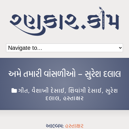
અમે તમારી વાંસળીઓ – સુરેશ દલાલ
ગીત
,
વૈશાખી દેસાઈ
,
શિવાંગી દેસાઈ
,
સુરેશ
દલાલ
,
હસ્તાક્ષર
આલ્બમ:
હસ્તાક્ષર