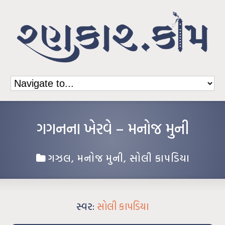
ગગનના ખેરવે – મનોજ મુની
ગઝલ
,
મનોજ મુની
,
સોલી કાપડિયા
સ્વર:
સોલી કાપડિયા