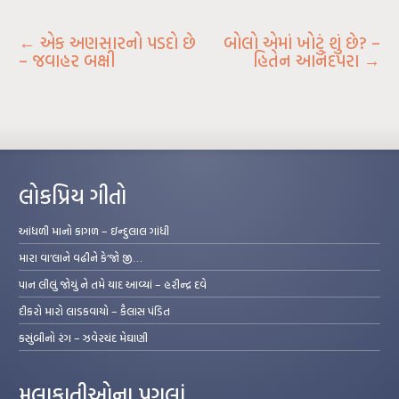
←
એક અણસારનો પડદો છે
બોલો એમાં ખોટું શું છે? –
– જવાહર બક્ષી
હિતેન આનંદપરા
→
લોકપ્રિય ગીતો
આંધળી માનો કાગળ – ઇન્દુલાલ ગાંધી
મારા વા’લાને વઢીને કે’જો જી…
પાન લીલું જોયું ને તમે યાદ આવ્યાં – હરીન્દ્ર દવે
દીકરો મારો લાડકવાયો – કૈલાસ પંડિત
કસુંબીનો રંગ – ઝવેરચંદ મેઘાણી
મુલાકાતીઓના પગલાં