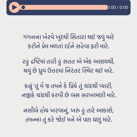
0:00
/
0:00
ગગનના ખેરવે ખુદથી સિતારા થઈ જવું મારે
કરીને પ્રેમ મળતાં દર્દને સહેવા ફરી મારે.
રહું દ્રષ્ટિમાં તારી હું સતત એ એક આશયથી,
થવું છે ધ્રુવ ઉત્તરમાં નિરંતર સ્થિર થઈ મારે.
કહ્યું ‘તું મેં જ તમને કે પ્રિયે તું ચાંદથી પ્યારી,
નજીકે ચાંદથી કરવી છે બસ સરખામણી મારે.
નસીબે હોય ખરવાનું, ખરું હું તારે આકાશે,
તમન્ના તું કરે જોઈ મને એ પણ ઘણું મારે.