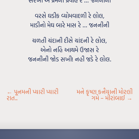
સરખો એ પ્રેમનો પ્રવાહ રે … જનનીની
વરસે ઘડીક વ્યોમવાદળી રે લોલ,
માડીનો મેઘ બારે માસ રે … જનનીની
ચળતી ચંદાની દીસે ચાંદની રે લોલ,
એનો નહિ આથમે ઉજાસ રે
જનનીની જોડ સખી! નહી જડે રે લોલ.
←
પૂનમની પ્યારી પ્યારી
મને કૃષ્ણ કનૈયાની મોરલી
રાત..
ગમે – મીરાંબાઈ
→