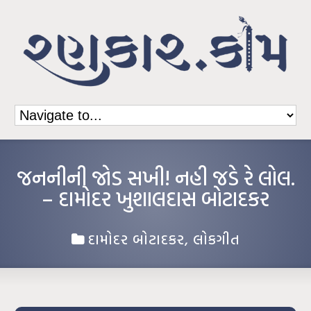
જનનીની જોડ સખી! નહી જડે રે લોલ.
– દામોદર ખુશાલદાસ બોટાદકર
દામોદર બોટાદકર
,
લોકગીત