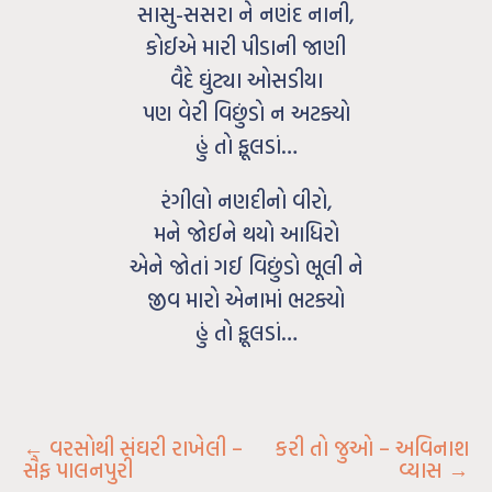
સાસુ-સસરા ને નણંદ નાની,
કોઈએ મારી પીડાની જાણી
વૈદે ઘુંટ્યા ઓસડીયા
પણ વેરી વિછુંડો ન અટક્યો
હું તો ફૂલડાં…
રંગીલો નણદીનો વીરો,
મને જોઈને થયો આધિરો
એને જોતાં ગઈ વિછુંડો ભૂલી ને
જીવ મારો એનામાં ભટક્યો
હું તો ફૂલડાં…
←
વરસોથી સંઘરી રાખેલી –
કરી તો જુઓ – અવિનાશ
સૈફ પાલનપુરી
વ્યાસ
→