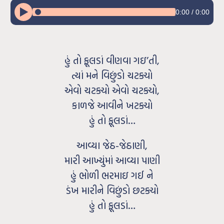
0:00
/
0:00
હું તો ફૂલડાં વીણવા ગઇ’તી,
ત્યાં મને વિછુંડો ચટક્યો
એવો ચટક્યો એવો ચટક્યો,
કાળજે આવીને ખટક્યો
હું તો ફૂલડાં…
આવ્યા જેઠ-જેઠાણી,
મારી આખ્યુંમાં આવ્યા પાણી
હું ભોળી ભરમાઇ ગઈ ને
ડંખ મારીને વિછુંડો છટક્યો
હું તો ફૂલડાં…