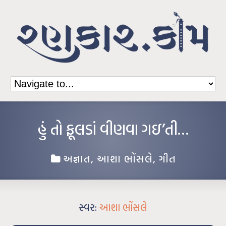
હું તો ફૂલડાં વીણવા ગઇ’તી…
અજ્ઞાત
,
આશા ભોંસલે
,
ગીત
સ્વર:
આશા ભોંસલે