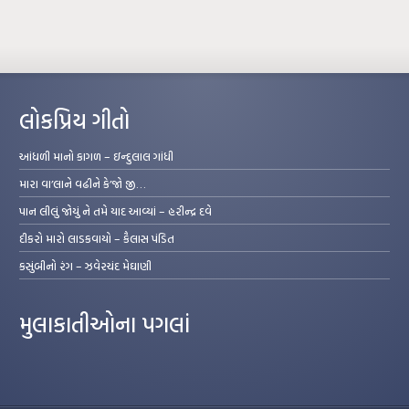
લોકપ્રિય ગીતો
આંધળી માનો કાગળ – ઇન્દુલાલ ગાંધી
મારા વા’લાને વઢીને કે’જો જી…
પાન લીલું જોયું ને તમે યાદ આવ્યાં – હરીન્દ્ર દવે
દીકરો મારો લાડકવાયો – કૈલાસ પંડિત
કસુંબીનો રંગ – ઝવેરચંદ મેઘાણી
મુલાકાતીઓના પગલાં