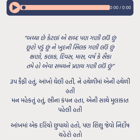
0:00
/
0:00
“બચ્યા છે કેટલાં એ શબ્દ પણ ગણી લઉં છું
છૂટો પડું છું ને ખુદની સિલક ગણી લઉં છું
ક્ષણો, કલાક, દિવસ, માસ, વર્ષ કે સૈકા
તમે હો એવા સમયને પ્રણય ગણી લઉં છું”
રૂપ કૈફી હતું, આંખો ઘેલી હતી, ને હથેળીમાં એની હથેળી
હતી
મન મહેકતું હતું, ભીના કંપન હતા, એની સાથે મુલાકાત
પહેલી હતી
આંખમાં એક દરિયો છુપાયો હતો, પણ શિશુ જેવો નિર્દોષ
ચહેરો હતો