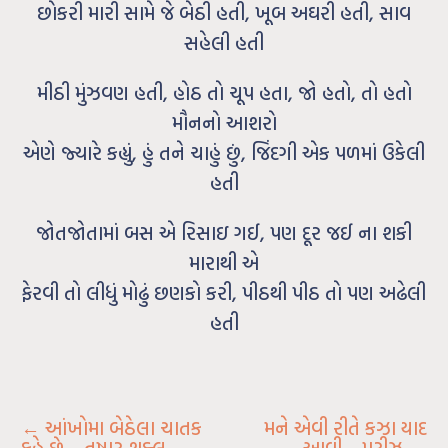
છોકરી મારી સામે જે બેઠી હતી, ખૂબ અઘરી હતી, સાવ
સહેલી હતી
મીઠી મુંઝવણ હતી, હોઠ તો ચૂપ હતા, જો હતો, તો હતો
મૌનનો આશરો
એણે જ્યારે કહ્યું, હું તને ચાહું છું, જિંદગી એક પળમાં ઉકેલી
હતી
જોતજોતામાં બસ એ રિસાઇ ગઈ, પણ દૂર જઈ ના શકી
મારાથી એ
ફેરવી તો લીધું મોઢું છણકો કરી, પીઠથી પીઠ તો પણ અઢેલી
હતી
←
આંખોમા બેઠેલા ચાતક
મને એવી રીતે કઝા યાદ