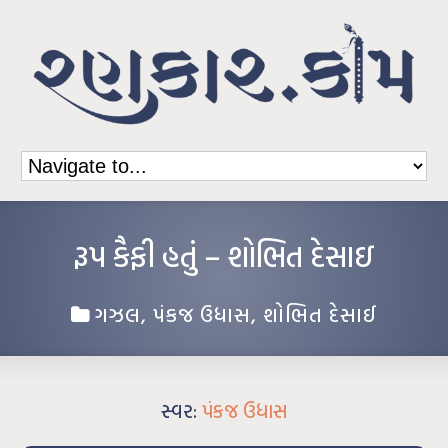
રૂપ કૈફી હતું – શોભિત દેસાઇ
ગઝલ
,
પંકજ ઉધાસ
,
શોભિત દેસાઈ
સ્વર:
પંકજ ઉધાસ