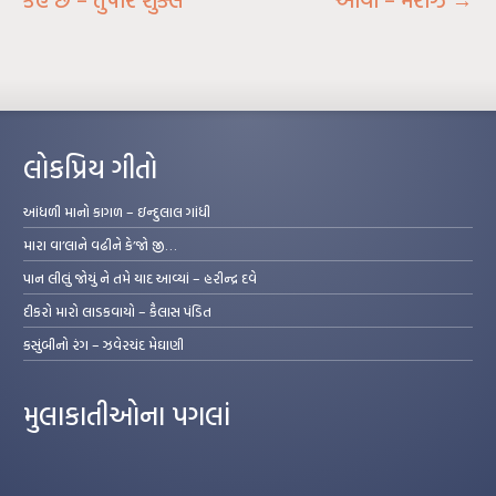
કહે છે – તુષાર શુક્લ
આવી – મરીઝ
→
લોકપ્રિય ગીતો
આંધળી માનો કાગળ – ઇન્દુલાલ ગાંધી
મારા વા’લાને વઢીને કે’જો જી…
પાન લીલું જોયું ને તમે યાદ આવ્યાં – હરીન્દ્ર દવે
દીકરો મારો લાડકવાયો – કૈલાસ પંડિત
કસુંબીનો રંગ – ઝવેરચંદ મેઘાણી
મુલાકાતીઓના પગલાં