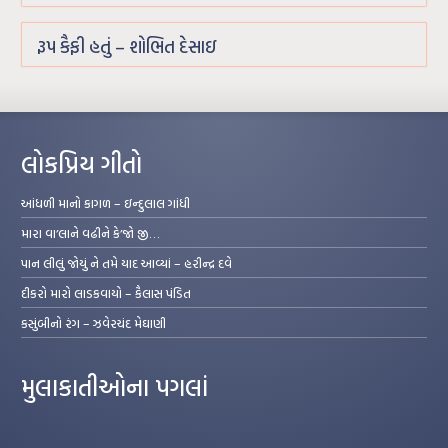
રૂપ કૈફી હતું – શોભિત દેસાઇ
લોકપ્રિય ગીતો
આંધળી માનો કાગળ – ઇન્દુલાલ ગાંધી
મારા વા’લાને વઢીને કે’જો જી…
પાન લીલું જોયું ને તમે યાદ આવ્યાં – હરીન્દ્ર દવે
દીકરો મારો લાડકવાયો – કૈલાસ પંડિત
કસુંબીનો રંગ – ઝવેરચંદ મેઘાણી
મુલાકાતીઓના પગલાં