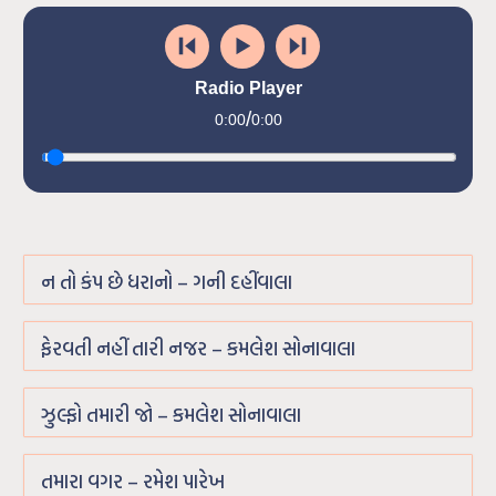
Radio Player
/
0:00
0:00
ન તો કંપ છે ધરાનો – ગની દહીંવાલા
ફેરવતી નહીં તારી નજર – કમલેશ સોનાવાલા
ઝુલ્ફો તમારી જો – કમલેશ સોનાવાલા
તમારા વગર – રમેશ પારેખ