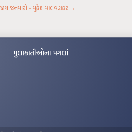
ં જાય જનમારો – મુકેશ માલવણકર
→
મુલાકાતીઓના પગલાં