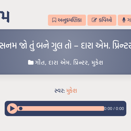
અનુક્રમણિકા
કવિઓ
ગ
સનમ જો તું બને ગુલ તો – દારા એમ. પ્રિન્ટ
ગીત
,
દારા એમ. પ્રિન્ટર
,
મુકેશ
સ્વર:
મુકેશ
0:00
/
0:00