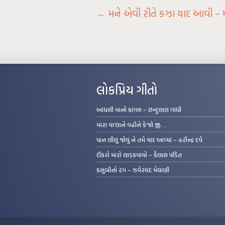
←
મને એવી રીતે કઝા યાદ આવી –
લોકપ્રિય ગીતો
આંધળી માનો કાગળ – ઇન્દુલાલ ગાંધી
મારા વા’લાને વઢીને કે’જો જી…
પાન લીલું જોયું ને તમે યાદ આવ્યાં – હરીન્દ્ર દવે
દીકરો મારો લાડકવાયો – કૈલાસ પંડિત
કસુંબીનો રંગ – ઝવેરચંદ મેઘાણી