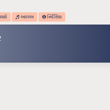
ાયકો
આલ્બમ
નિર્દેશિકા
ર