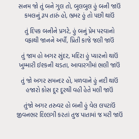
સનમ જો તું બને ગુલ તો, બુલબુલ હું બની જાઉં
કમલનું રૂપ તારું હો, ભ્રમર હું તો પછી થાઉં
તું દિપક બનીને પ્રગટે, હું બનું પ્રેમ પરવાનો
વફાથી જાનને અર્પી, પ્રિતી કાજે જલી જાઉં
તું જામ હો અગર સુંદર, મદિરા હું પ્યારનો થાઉં
ખુમ્મારી ઈશ્કની ચડતા, આવારગીમાં ભલી જાઉં
તું જો અગર સમન્દર હો, મળવાને હું નદી થાઉં
હજારો કોસ દૂર દૂરથી વહી હેતે મલી જાઉં
તુંજો અગર તરુવર હો બની હું વેલ લપટાઉં
જીવનભર દિલ્લગી કરતાં તુજ પાતામાં જ મરી જાઉં