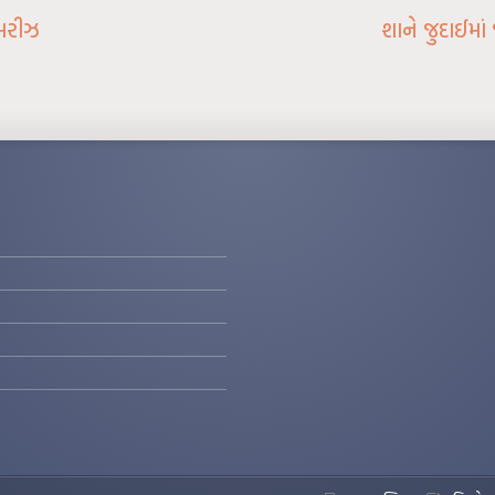
 મરીઝ
શાને જુદાઈમા