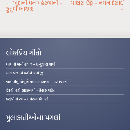
←
ખુદાની મને મહેરબાની –
માણસ ઉર્ફે – નયન દેસાઈ
કુતુબ આઝાદ
→
લોકપ્રિય ગીતો
આંધળી માનો કાગળ – ઇન્દુલાલ ગાંધી
મારા વા’લાને વઢીને કે’જો જી…
પાન લીલું જોયું ને તમે યાદ આવ્યાં – હરીન્દ્ર દવે
દીકરો મારો લાડકવાયો – કૈલાસ પંડિત
કસુંબીનો રંગ – ઝવેરચંદ મેઘાણી
મુલાકાતીઓના પગલાં