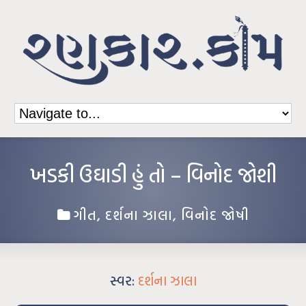
ખડકી ઉઘાડી હું તો – વિનોદ જોશી
ગીત
,
દર્શના ઝાલા
,
વિનોદ જોષી
સ્વર:
દર્શના ઝાલા