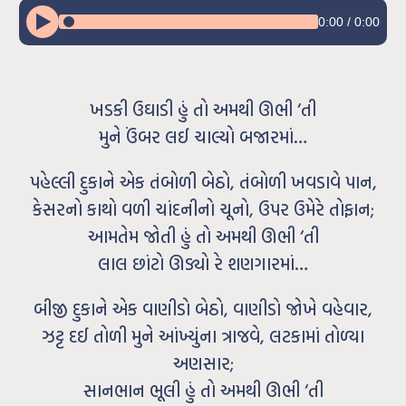
0:00
/
0:00
ખડકી ઉઘાડી હું તો અમથી ઊભી ‘તી
મુને ઉંબર લઈ ચાલ્યો બજારમાં…
પહેલ્લી દુકાને એક તંબોળી બેઠો, તંબોળી ખવડાવે પાન,
કેસરનો કાથો વળી ચાંદનીનો ચૂનો, ઉપર ઉમેરે તોફાન;
આમતેમ જોતી હું તો અમથી ઊભી ‘તી
લાલ છાંટો ઊડ્યો રે શણગારમાં…
બીજી દુકાને એક વાણીડો બેઠો, વાણીડો જોખે વહેવાર,
ઝટ્ટ દઈ તોળી મુને આંખ્યુંના ત્રાજવે, લટકામાં તોળ્યા
અણસાર;
સાનભાન ભૂલી હું તો અમથી ઊભી ‘તી