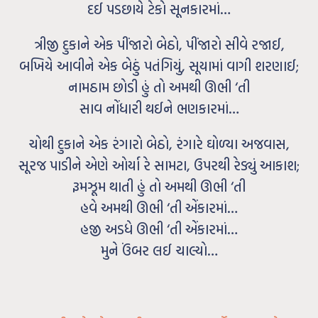
દઈ પડછાયે ટેકો સૂનકારમાં…
ત્રીજી દુકાને એક પીંજારો બેઠો, પીંજારો સીવે રજાઈ,
બખિયે આવીને એક બેઠું પતંગિયું, સૂયામાં વાગી શરણાઈ;
નામઠામ છોડી હું તો અમથી ઊભી ‘તી
સાવ નોંધારી થઈને ભણકારમાં…
ચોથી દુકાને એક રંગારો બેઠો, રંગારે ઘોળ્યા અજવાસ,
સૂરજ પાડીને એણે ઓર્યા રે સામટા, ઉપરથી રેડ્યું આકાશ;
રૂમઝૂમ થાતી હું તો અમથી ઊભી ‘તી
હવે અમથી ઊભી ‘તી એંકારમાં…
હજી અડધે ઊભી ‘તી એંકારમાં…
મુને ઉંબર લઈ ચાલ્યો…