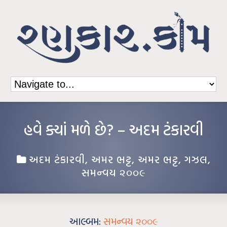
હવે ક્યાં મળે છે? – અદમ ટંકારવી
અદમ ટંકારવી
,
અમર ભટ્ટ
,
અમર ભટ્ટ
,
ગઝલ
,
સમન્વય ૨૦૦૯
આલ્બમ:
સમન્વય ૨૦૦૯