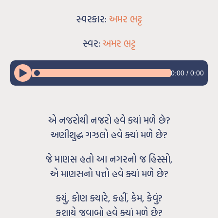
સ્વરકાર:
અમર ભટ્ટ
સ્વર:
અમર ભટ્ટ
0:00
/
0:00
એ નજરોથી નજરો હવે ક્યાં મળે છે?
અણીશુદ્ધ ગઝલો હવે ક્યાં મળે છે?
જે માણસ હતો આ નગરનો જ હિસ્સો,
એ માણસનો પત્તો હવે ક્યાં મળે છે?
કયું, કોણ ક્યારે, કહીં, કેમ, કેવું?
કશાયે જવાબો હવે ક્યાં મળે છે?