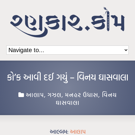
કો’ક આવી દઈ ગયું – વિનય ઘાસવાલા
આલાપ
,
ગઝલ
,
મનહર ઉધાસ
,
વિનય
ઘાસવાલા
આલ્બમ:
આલાપ