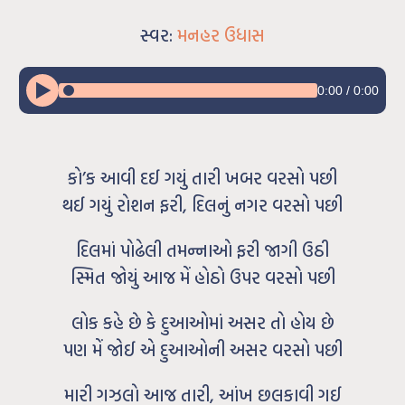
સ્વર:
મનહર ઉધાસ
0:00
/
0:00
કો’ક આવી દઈ ગયું તારી ખબર વરસો પછી
થઈ ગયું રોશન ફરી, દિલનું નગર વરસો પછી
દિલમાં પોઢેલી તમન્નાઓ ફરી જાગી ઉઠી
સ્મિત જોયું આજ મેં હોઠો ઉપર વરસો પછી
લોક કહે છે કે દુઆઓમાં અસર તો હોય છે
પણ મેં જોઈ એ દુઆઓની અસર વરસો પછી
મારી ગઝલો આજ તારી, આંખ છલકાવી ગઈ