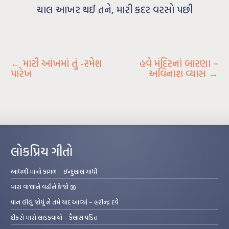
ચાલ આખર થઈ તને, મારી કદર વરસો પછી
←
મારી આંખમાં તું -રમેશ
હવે મંદિરનાં બારણા –
પારેખ
અવિનાશ વ્યાસ
→
લોકપ્રિય ગીતો
આંધળી માનો કાગળ – ઇન્દુલાલ ગાંધી
મારા વા’લાને વઢીને કે’જો જી…
પાન લીલું જોયું ને તમે યાદ આવ્યાં – હરીન્દ્ર દવે
દીકરો મારો લાડકવાયો – કૈલાસ પંડિત