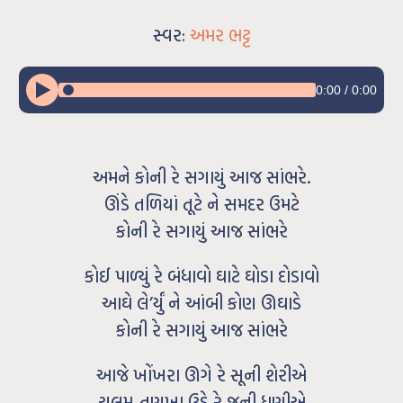
સ્વર:
અમર ભટ્ટ
0:00
/
0:00
અમને કોની રે સગાયું આજ સાંભરે.
ઊંડે તળિયાં તૂટે ને સમદર ઉમટે
કોની રે સગાયું આજ સાંભરે
કોઈ પાળ્યું રે બંધાવો ઘાટે ઘોડા દોડાવો
આઘે લે’ર્યું ને આંબી કોણ ઊઘાડે
કોની રે સગાયું આજ સાંભરે
આજે ખોંખરા ઊગે રે સૂની શેરીએ
ચલમ-તણખા ઉડે રે જૂની ધૂણીએ