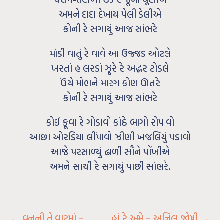
અમને દાદા દેખાય પેલી ડેલીએ
કોની રે સગાયું આજ સાંભરે
માંડી વાતું રે વાવે આ ઉજ્જડ ઓટલે
ખરતાં હાલરડાં ઝૂરે રે અદ્ધર ટોડલે
ઉંચે મોભને મારગ કોણ ઊતરે
કોની રે સગાયું આજ સાંભરે
કોઈ કૂવા રે ગોડાવો કાંઠે બાગો રોપાવો
આછા ઓરડિયા લીંપાવો ઝીણી ખજલિયું પડાવો
આજે પરસાળ્યું ઢાળી સૌને પોંખીએ
અમને સાચી રે સગાયું પાછી સાંભરે.
←
વનની તે વાટમાં –
હાં રે અમે – અનિલ જોષી
→