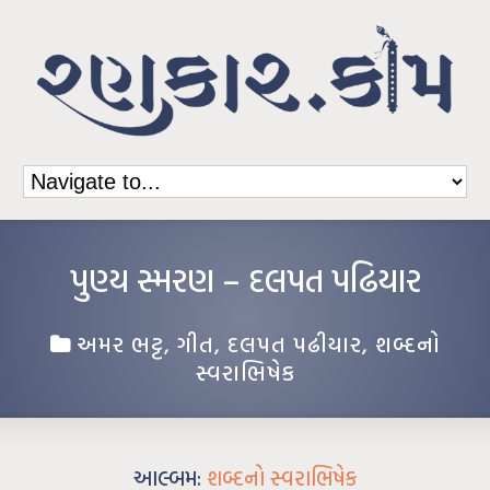
પુણ્ય સ્મરણ – દલપત પઢિયાર
અમર ભટ્ટ
,
ગીત
,
દલપત પઢીયાર
,
શબ્દનો
સ્વરાભિષેક
આલ્બમ:
શબ્દનો સ્વરાભિષેક