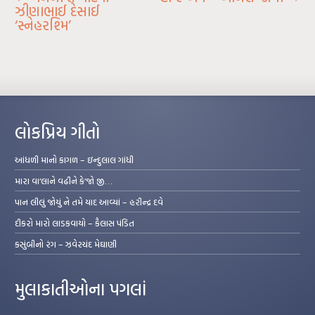
ઝીણાભાઈ દેસાઈ
‘સ્નેહરશ્મિ’
લોકપ્રિય ગીતો
આંધળી માનો કાગળ – ઇન્દુલાલ ગાંધી
મારા વા’લાને વઢીને કે’જો જી…
પાન લીલું જોયું ને તમે યાદ આવ્યાં – હરીન્દ્ર દવે
દીકરો મારો લાડકવાયો – કૈલાસ પંડિત
કસુંબીનો રંગ – ઝવેરચંદ મેઘાણી
મુલાકાતીઓના પગલાં