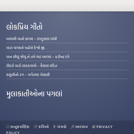
લોકપ્રિય ગીતો
આંધળી માનો કાગળ – ઇન્દુલાલ ગાંધી
મારા વા’લાને વઢીને કે’જો જી…
પાન લીલું જોયું ને તમે યાદ આવ્યાં – હરીન્દ્ર દવે
દીકરો મારો લાડકવાયો – કૈલાસ પંડિત
કસુંબીનો રંગ – ઝવેરચંદ મેઘાણી
મુલાકાતીઓના પગલાં
અનુક્રમણિકા
કવિઓ
ગાયકો
આલ્બમ
PRIVACY
POLICY