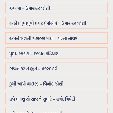
ઝંખના – ઉમાશંકર જોશી
અહો ! પુષ્પપુષ્પે પ્રગટ પ્રેમલિપિ – ઉમાશંકર જોશી
અમને જળની ઝળહળ માયા – પન્ના નાયક
પુણ્ય સ્મરણ – દલપત પઢિયાર
ભજન કરે તે જીતે – મકરંદ દવે
કુંચી આપો બાઈજી – વિનોદ જોશી
હવે મળશું તો સાંજને સુમારે – હર્ષદ ત્રિવેદી