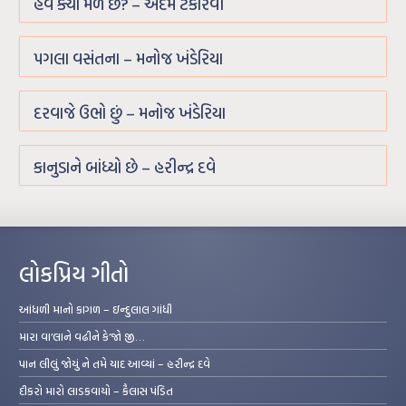
હવે ક્યાં મળે છે? – અદમ ટંકારવી
પગલા વસંતના – મનોજ ખંડેરિયા
દરવાજે ઉભો છું – મનોજ ખંડેરિયા
કાનુડાને બાંધ્યો છે – હરીન્દ્ર દવે
લોકપ્રિય ગીતો
આંધળી માનો કાગળ – ઇન્દુલાલ ગાંધી
મારા વા’લાને વઢીને કે’જો જી…
પાન લીલું જોયું ને તમે યાદ આવ્યાં – હરીન્દ્ર દવે
દીકરો મારો લાડકવાયો – કૈલાસ પંડિત