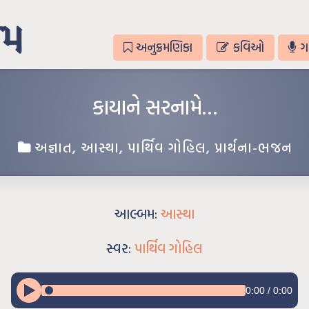
અનુક્રમણિકા
કવિઓ
ગ
કાયાને સરનામે…
અજ્ઞાત
,
આસ્થા
,
પાર્થિવ ગોહિલ
,
પ્રાર્થના-ભજન
આલ્બમ:
આસ્થા
સ્વર:
પાર્થિવ ગોહિલ
0:00
/
0:00