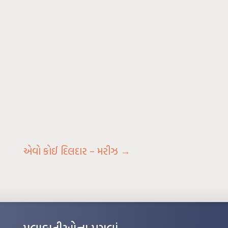
એવો કોઈ દિલદાર – મરીઝ
→