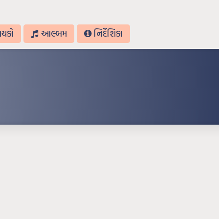
ાયકો
આલ્બમ
નિર્દેશિકા