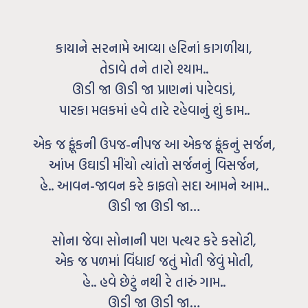
કાયાને સરનામે આવ્યા હરિનાં કાગળીયા,
તેડાવે તને તારો શ્યામ..
ઊડી જા ઊડી જા પ્રાણનાં પારેવડાં,
પારકા મલકમાં હવે તારે રહેવાનું શું કામ..
એક જ ફૂંકની ઉપજ-નીપજ આ એકજ ફૂંકનું સર્જન,
આંખ ઉઘાડી મીંચો ત્યાંતો સર્જનનું વિસર્જન,
હે.. આવન-જાવન કરે કાફલો સદા આમને આમ..
ઊડી જા ઊડી જા…
સોના જેવા સોનાની પણ પત્થર કરે કસોટી,
એક જ પળમાં વિંધાઈ જતું મોતી જેવું મોતી,
હે.. હવે છેટું નથી રે તારું ગામ..
ઊડી જા ઊડી જા…