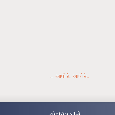
←
આવો રે.. આવો રે..