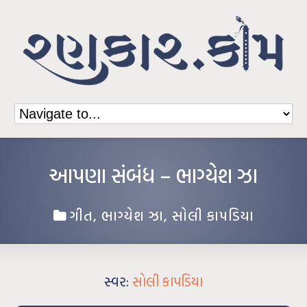
આપણા સંબંધ – ભાગ્યેશ ઝા
ગીત
,
ભાગ્યેશ ઝા
,
સોલી કાપડિયા
સ્વર:
સોલી કાપડિયા