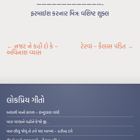
—————————————-
ફરમાઈશ કરનાર મિત્ર: વશિષ્ટ શુક્લ
←
નજર ને કહી દો કે –
ટેરવાં – કૈલાસ પંડિત
→
અવિનાશ વ્યાસ
લોકપ્રિય ગીતો
આંધળી માનો કાગળ – ઇન્દુલાલ ગાંધી
મારા વા’લાને વઢીને કે’જો જી…
પાન લીલું જોયું ને તમે યાદ આવ્યાં – હરીન્દ્ર દવે